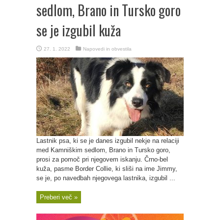
sedlom, Brano in Tursko goro
se je izgubil kuža
27. 1. 2022
Napovedi in obvestila
Lastnik psa, ki se je danes izgubil nekje na relaciji
med Kamniškim sedlom, Brano in Tursko goro,
prosi za pomoč pri njegovem iskanju. Črno-bel
kuža, pasme Border Collie, ki sliši na ime Jimmy,
se je, po navedbah njegovega lastnika, izgubil ...
Preberi več »