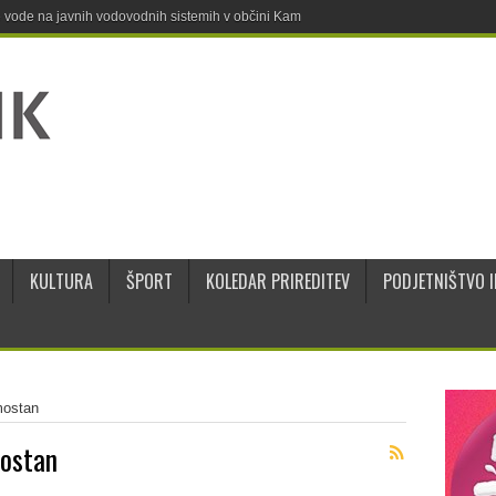
ne vode na javnih vodovodnih sistemih v občini Kamnik
KULTURA
ŠPORT
KOLEDAR PRIREDITEV
PODJETNIŠTVO I
mostan
mostan