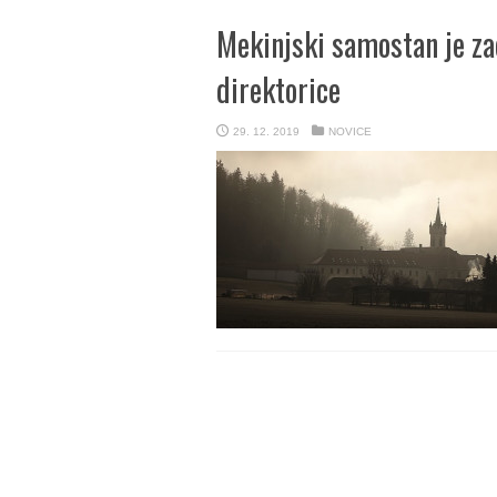
Mekinjski samostan je zae
direktorice
29. 12. 2019
NOVICE