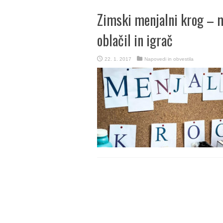
Zimski menjalni krog – 
oblačil in igrač
22. 1. 2017
Napovedi in obvestila