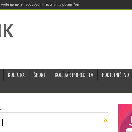
ne vode na javnih vodovodnih sistemih v občini Kamnik
KULTURA
ŠPORT
KOLEDAR PRIREDITEV
PODJETNIŠTVO I
il
il