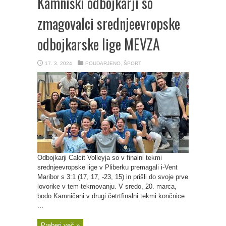
Kamniški odbojkarji so
zmagovalci srednjeevropske
odbojkarske lige MEVZA
17. 3. 2024
POUDARJENO
,
ŠPORT
Odbojkarji Calcit Volleyja so v finalni tekmi
srednjeevropske lige v Pliberku premagali i-Vent
Maribor s 3:1 (17, 17, -23, 15) in prišli do svoje prve
lovorike v tem tekmovanju. V sredo, 20. marca,
bodo Kamničani v drugi četrtfinalni tekmi končnice
...
Preberi več »