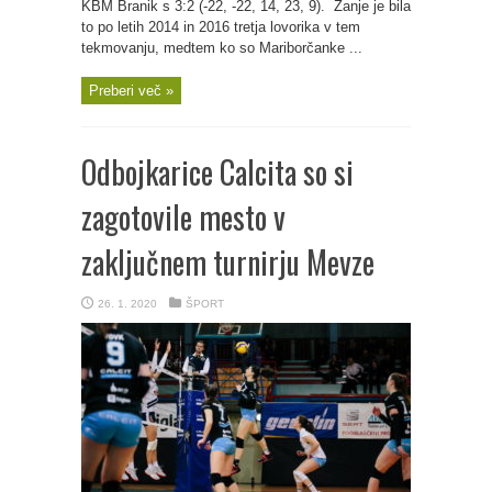
KBM Branik s 3:2 (-22, -22, 14, 23, 9). Zanje je bila
to po letih 2014 in 2016 tretja lovorika v tem
tekmovanju, medtem ko so Mariborčanke ...
Preberi več »
Odbojkarice Calcita so si
zagotovile mesto v
zaključnem turnirju Mevze
26. 1. 2020
ŠPORT