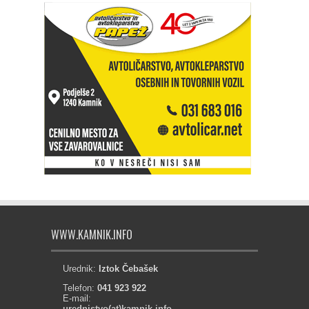
WWW.KAMNIK.INFO
Urednik:
Iztok Čebašek
Telefon:
041 923 922
E-mail:
urednistvo(at)kamnik.info