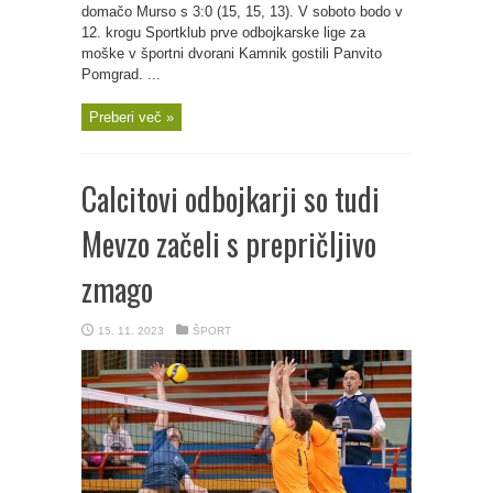
domačo Murso s 3:0 (15, 15, 13). V soboto bodo v
12. krogu Sportklub prve odbojkarske lige za
moške v športni dvorani Kamnik gostili Panvito
Pomgrad. ...
Preberi več »
Calcitovi odbojkarji so tudi
Mevzo začeli s prepričljivo
zmago
15. 11. 2023
ŠPORT