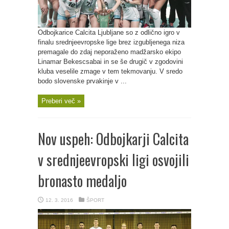
Odbojkarice Calcita Ljubljane so z odlično igro v
finalu srednjeevropske lige brez izgubljenega niza
premagale do zdaj neporaženo madžarsko ekipo
Linamar Bekescsabai in se še drugič v zgodovini
kluba veselile zmage v tem tekmovanju. V sredo
bodo slovenske prvakinje v ...
Preberi več »
Nov uspeh: Odbojkarji Calcita
v srednjeevropski ligi osvojili
bronasto medaljo
12. 3. 2016
ŠPORT