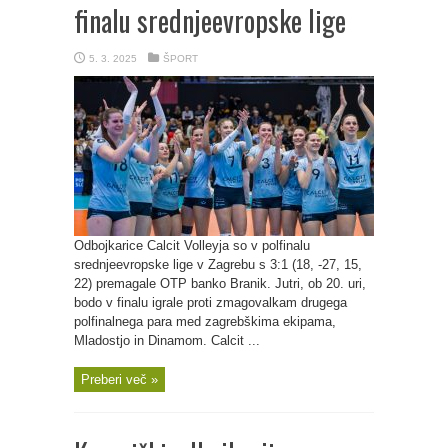
finalu srednjeevropske lige
5. 3. 2025
ŠPORT
Odbojkarice Calcit Volleyja so v polfinalu
srednjeevropske lige v Zagrebu s 3:1 (18, -27, 15,
22) premagale OTP banko Branik. Jutri, ob 20. uri,
bodo v finalu igrale proti zmagovalkam drugega
polfinalnega para med zagrebškima ekipama,
Mladostjo in Dinamom. Calcit ...
Preberi več »