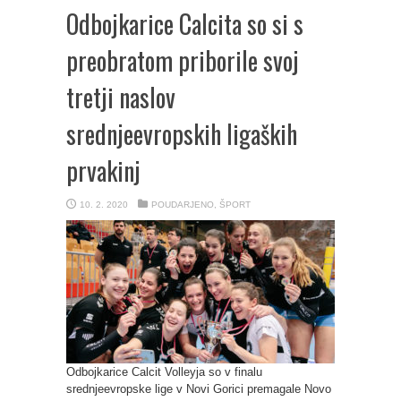
Odbojkarice Calcita so si s
preobratom priborile svoj
tretji naslov
srednjeevropskih ligaških
prvakinj
10. 2. 2020
POUDARJENO
,
ŠPORT
Odbojkarice Calcit Volleyja so v finalu
srednjeevropske lige v Novi Gorici premagale Novo