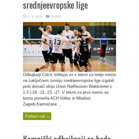
srednjeevropske lige
6. 3. 2020
ŠPORT
Odbojkarji Calcit Volleyja so v tekmi za tretje mesto
na zaključnem turnirju srednjeevropske lige izgubili
proti domači ekipi Union Raiffesisen Waldviertel z
1:3 (-18, -21, 23, -27. V tekmi za prvo mesto se
bosta pomerila ACH Volley in Mladost
Zagreb,Kamničane ...
Preberi več »