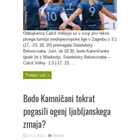
Odbojkarice Calcit Volleyja so v svoji prvi tekmi
prvega turnirja srednjeevropske lige v Zagrebu s 3:1
(17, -23, 18, 20) premagale Swietelsky
Bekescsaba. Jutri, ob 18.30, bodo Kamničanke
igrale še z Mladostjo. Swietelsky Bekescsaba –
Calcit Volley 1:3 (-17, 23, ...
Preberi več »
Bodo Kamničani tokrat
pogasili ogenj ljubljanskega
zmaja?
17. 3. 2023
ŠPORT