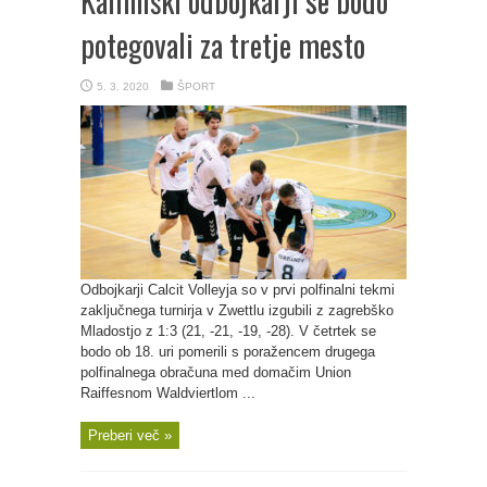
Kamniški odbojkarji se bodo
potegovali za tretje mesto
5. 3. 2020
ŠPORT
Odbojkarji Calcit Volleyja so v prvi polfinalni tekmi
zaključnega turnirja v Zwettlu izgubili z zagrebško
Mladostjo z 1:3 (21, -21, -19, -28). V četrtek se
bodo ob 18. uri pomerili s poražencem drugega
polfinalnega obračuna med domačim Union
Raiffesnom Waldviertlom ...
Preberi več »