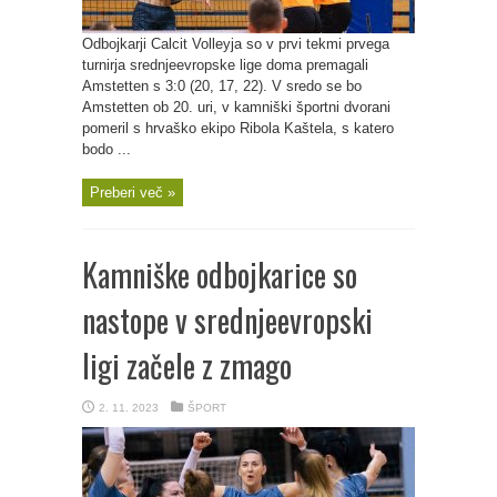
Odbojkarji Calcit Volleyja so v prvi tekmi prvega
turnirja srednjeevropske lige doma premagali
Amstetten s 3:0 (20, 17, 22). V sredo se bo
Amstetten ob 20. uri, v kamniški športni dvorani
pomeril s hrvaško ekipo Ribola Kaštela, s katero
bodo ...
Preberi več »
Kamniške odbojkarice so
nastope v srednjeevropski
ligi začele z zmago
2. 11. 2023
ŠPORT