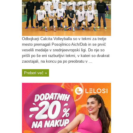
Odbojkarji Calcita Volleyballa so v tekmi za tretje
mesto premagali Posojilnico Aich/Dob in se prvič
veselili medalje v srednjeevropski ligi. Do nje so
prišli po še eni razburljivi tekmi, v kateri so dvakrat
zaostajali, na koncu pa po preobratu v ...
Preberi več »