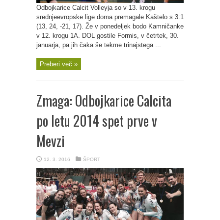
Odbojkarice Calcit Volleyja so v 13. krogu
srednjeevropske lige doma premagale Kaštelo s 3:1
(13, 24, -21, 17). Že v ponedeljek bodo Kamničanke
v 12. krogu 1A. DOL gostile Formis, v četrtek, 30.
januarja, pa jih čaka še tekme trinajstega ...
Preberi več »
Zmaga: Odbojkarice Calcita
po letu 2014 spet prve v
Mevzi
12. 3. 2016
ŠPORT