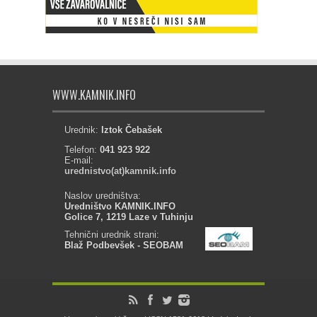
WWW.KAMNIK.INFO
Urednik:
Iztok Čebašek
Telefon:
041 923 922
E-mail:
urednistvo(at)kamnik.info
Naslov uredništva:
Uredništvo KAMNIK.INFO
Golice 7, 1219 Laze v Tuhinju
Tehnični urednik strani:
Blaž Podbevšek - SEOBAM