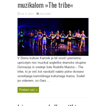
muzikalom »The tribe«
18. 5. 2017
KULTURA
V Domu kulture Kamnik je bil sinoči premierno
uprizorjen nov muzikal angleške dramske skupine
Gimnazije in srednje šole Rudolfa Maistra – The
tribe, ki je več kot navdušil nabito polno dvorano
osrednjega kamniškega kulturnega hrama. Sodeč
po videnem, so člani ...
Preberi več »