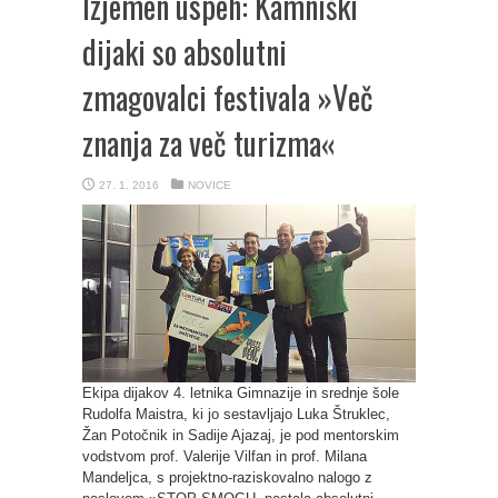
Izjemen uspeh: Kamniški
dijaki so absolutni
zmagovalci festivala »Več
znanja za več turizma«
27. 1. 2016
NOVICE
Ekipa dijakov 4. letnika Gimnazije in srednje šole
Rudolfa Maistra, ki jo sestavljajo Luka Štruklec,
Žan Potočnik in Sadije Ajazaj, je pod mentorskim
vodstvom prof. Valerije Vilfan in prof. Milana
Mandeljca, s projektno-raziskovalno nalogo z