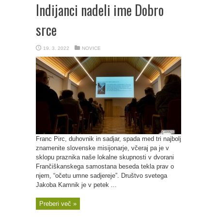
Indijanci nadeli ime Dobro
srce
19. 3. 2022
NOVICE
Franc Pirc, duhovnik in sadjar, spada med tri najbolj
znamenite slovenske misijonarje, včeraj pa je v
sklopu praznika naše lokalne skupnosti v dvorani
Frančiškanskega samostana beseda tekla prav o
njem, “očetu umne sadjereje”. Društvo svetega
Jakoba Kamnik je v petek ...
Preberi več »