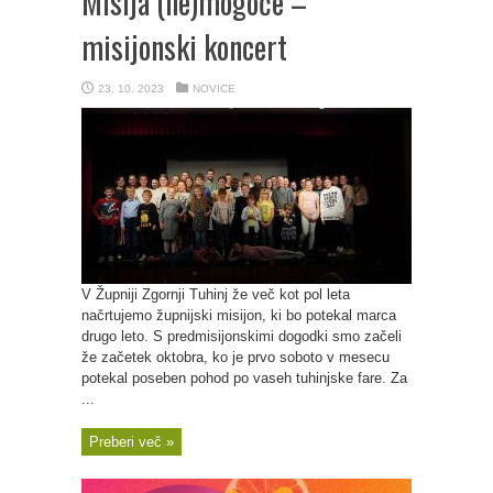
Misija (ne)mogoče –
misijonski koncert
23. 10. 2023
NOVICE
V Župniji Zgornji Tuhinj že več kot pol leta
načrtujemo župnijski misijon, ki bo potekal marca
drugo leto. S predmisijonskimi dogodki smo začeli
že začetek oktobra, ko je prvo soboto v mesecu
potekal poseben pohod po vaseh tuhinjske fare. Za
...
Preberi več »