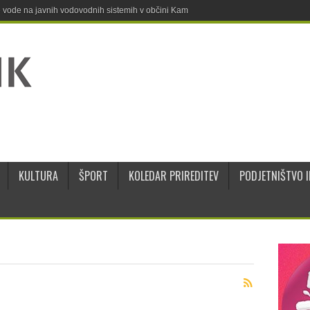
ne vode na javnih vodovodnih sistemih v občini Kamnik
KULTURA
ŠPORT
KOLEDAR PRIREDITEV
PODJETNIŠTVO I