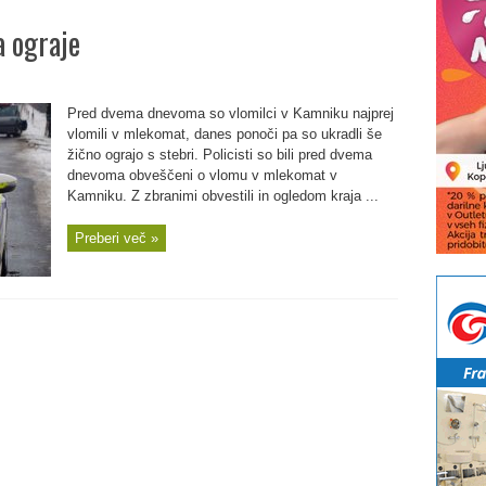
 ograje
Pred dvema dnevoma so vlomilci v Kamniku najprej
vlomili v mlekomat, danes ponoči pa so ukradli še
žično ograjo s stebri. Policisti so bili pred dvema
dnevoma obveščeni o vlomu v mlekomat v
Kamniku. Z zbranimi obvestili in ogledom kraja ...
Preberi več »