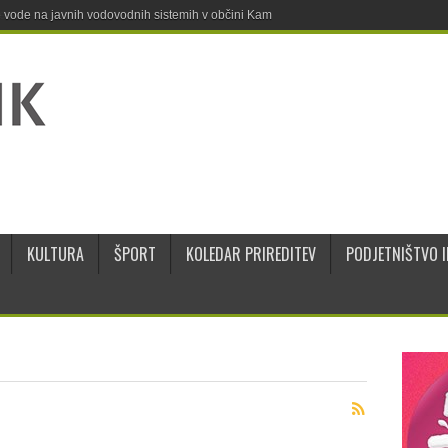
ne vode na javnih vodovodnih sistemih v občini Kamnik
KULTURA
ŠPORT
KOLEDAR PRIREDITEV
PODJETNIŠTVO I