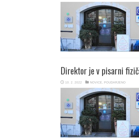
Direktor je v pisarni fiz
10. 2. 2022
NOVICE
,
POUDARJENO