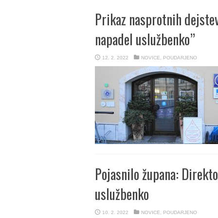
Prikaz nasprotnih dejstev
napadel uslužbenko”
12. 2. 2022
NOVICE
,
POUDARJENO
Pojasnilo župana: Direkto
uslužbenko
10. 2. 2022
NOVICE
,
POUDARJENO