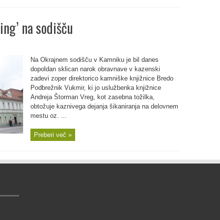
ing’ na sodišču
Na Okrajnem sodišču v Kamniku je bil danes
dopoldan sklican narok obravnave v kazenski
zadevi zoper direktorico kamniške knjižnice Bredo
Podbrežnik Vukmir, ki jo uslužbenka knjižnice
Andreja Štorman Vreg, kot zasebna tožilka,
obtožuje kaznivega dejanja šikaniranja na delovnem
mestu oz. ...
Preberi več »