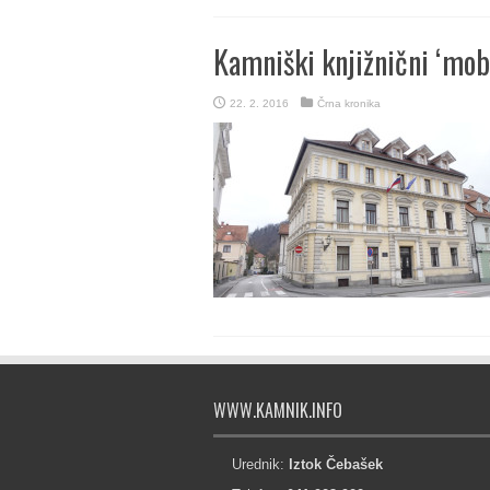
Kamniški knjižnični ‘mob
22. 2. 2016
Črna kronika
WWW.KAMNIK.INFO
Urednik:
Iztok Čebašek