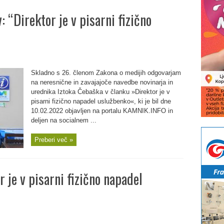
: “Direktor je v pisarni fizično
Skladno s 26. členom Zakona o medijih odgovarjam
na neresnične in zavajajoče navedbe novinarja in
urednika Iztoka Čebaška v članku »Direktor je v
pisarni fizično napadel uslužbenko«, ki je bil dne
10.02.2022 objavljen na portalu KAMNIK.INFO in
deljen na socialnem ...
Preberi več »
r je v pisarni fizično napadel