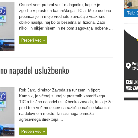
Osupel sem prebral vest o dogodku, kaj se je
zgodilo v prostorih kamniškega TIC-a. Moje osebno
prepričanje in moje vrednote zavračajo vsakršno
obliko nasilja, naj bo to besedna ali fizična. Zato
nikoli in nikjer nisem in ne bom zagovarjal nobene ...
Preberi več »
ično napadel uslužbenko
Rok Jarc, direktor Zavoda za turizem in šport
Kamnik, je včeraj zjutraj v prostorih kamniškega
TIC-a fizično napadel uslužbenko zavoda, ki jo je že
pred tem več mesecev na različne načine šikaniral
na delovnem mestu. Iz nasilnega primeža
agresivnega direktorja ...
Preberi več »