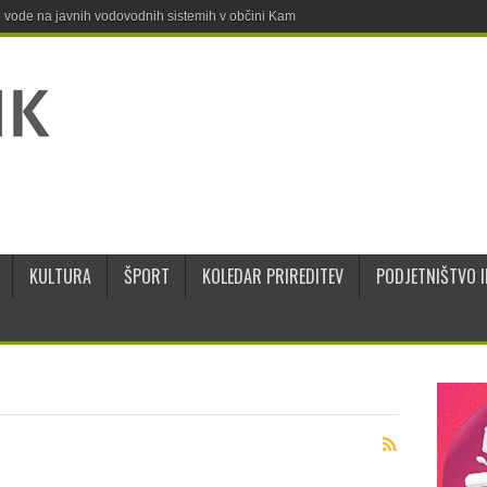
ne vode na javnih vodovodnih sistemih v občini Kamnik
KULTURA
ŠPORT
KOLEDAR PRIREDITEV
PODJETNIŠTVO I