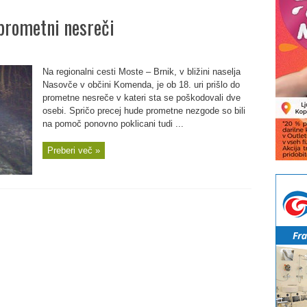
prometni nesreči
Na regionalni cesti Moste – Brnik, v bližini naselja
Nasovče v občini Komenda, je ob 18. uri prišlo do
prometne nesreče v kateri sta se poškodovali dve
osebi. Spričo precej hude prometne nezgode so bili
na pomoč ponovno poklicani tudi ...
Preberi več »