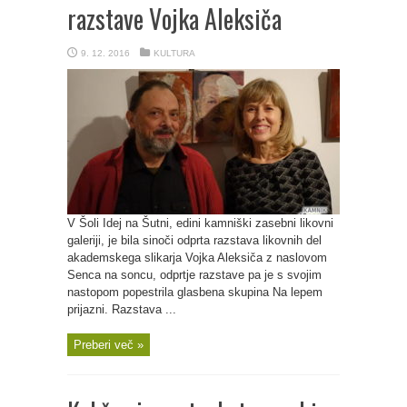
razstave Vojka Aleksiča
9. 12. 2016
KULTURA
V Šoli Idej na Šutni, edini kamniški zasebni likovni
galeriji, je bila sinoči odprta razstava likovnih del
akademskega slikarja Vojka Aleksiča z naslovom
Senca na soncu, odprtje razstave pa je s svojim
nastopom popestrila glasbena skupina Na lepem
prijazni. Razstava ...
Preberi več »