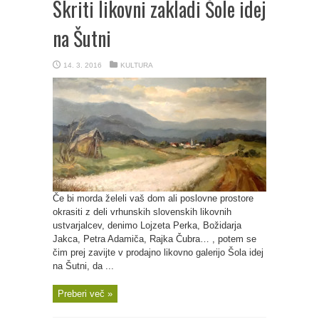
Skriti likovni zakladi Šole idej
na Šutni
14. 3. 2016
KULTURA
Če bi morda želeli vaš dom ali poslovne prostore
okrasiti z deli vrhunskih slovenskih likovnih
ustvarjalcev, denimo Lojzeta Perka, Božidarja
Jakca, Petra Adamiča, Rajka Čubra… , potem se
čim prej zavijte v prodajno likovno galerijo Šola idej
na Šutni, da ...
Preberi več »