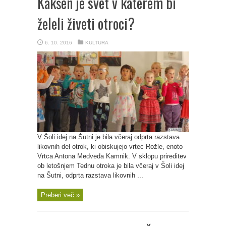
Kakšen je svet v katerem bi
želeli živeti otroci?
6. 10. 2016
KULTURA
V Šoli idej na Šutni je bila včeraj odprta razstava
likovnih del otrok, ki obiskujejo vrtec Rožle, enoto
Vrtca Antona Medveda Kamnik. V sklopu prireditev
ob letošnjem Tednu otroka je bila včeraj v Šoli idej
na Šutni, odprta razstava likovnih ...
Preberi več »