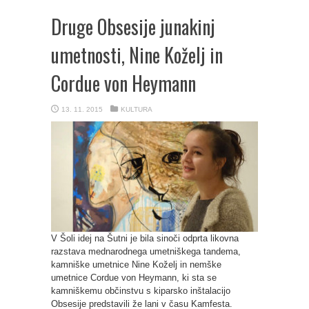
Druge Obsesije junakinj
umetnosti, Nine Koželj in
Cordue von Heymann
13. 11. 2015
KULTURA
V Šoli idej na Šutni je bila sinoči odprta likovna
razstava mednarodnega umetniškega tandema,
kamniške umetnice Nine Koželj in nemške
umetnice Cordue von Heymann, ki sta se
kamniškemu občinstvu s kiparsko inštalacijo
Obsesije predstavili že lani v času Kamfesta.