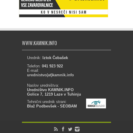
WWW.KAMNIK.INFO
Urednik:
Iztok Čebašek
Telefon:
041 923 922
E-mail:
urednistvo(at)kamnik.info
Naslov uredništva:
Uredništvo KAMNIK.INFO
Golice 7, 1219 Laze v Tuhinju
Tehnični urednik strani:
Blaž Podbevšek - SEOBAM