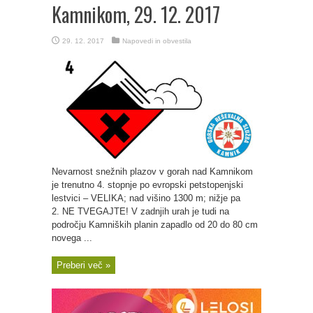
Kamnikom, 29. 12. 2017
29. 12. 2017
Napovedi in obvestila
Nevarnost snežnih plazov v gorah nad Kamnikom
je trenutno 4. stopnje po evropski petstopenjski
lestvici – VELIKA; nad višino 1300 m; nižje pa
2. NE TVEGAJTE! V zadnjih urah je tudi na
področju Kamniških planin zapadlo od 20 do 80 cm
novega ...
Preberi več »