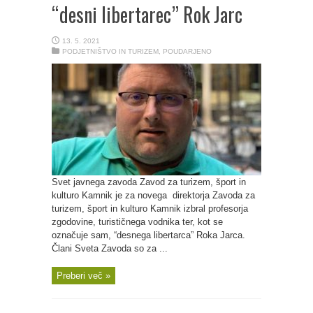
“desni libertarec” Rok Jarc
13. 5. 2021
PODJETNIŠTVO IN TURIZEM
,
POUDARJENO
Svet javnega zavoda Zavod za turizem, šport in
kulturo Kamnik je za novega direktorja Zavoda za
turizem, šport in kulturo Kamnik izbral profesorja
zgodovine, turističnega vodnika ter, kot se
označuje sam, “desnega libertarca” Roka Jarca.
Člani Sveta Zavoda so za ...
Preberi več »