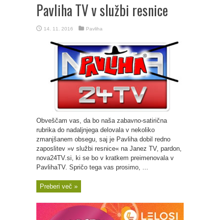
Pavliha TV v službi resnice
14. 11. 2016
Pavliha
Obveščam vas, da bo naša zabavno-satirična
rubrika do nadaljnjega delovala v nekoliko
zmanjšanem obsegu, saj je Pavliha dobil redno
zaposlitev »v službi resnice« na Janez TV, pardon,
nova24TV.si, ki se bo v kratkem preimenovala v
PavlihaTV. Spričo tega vas prosimo, ...
Preberi več »