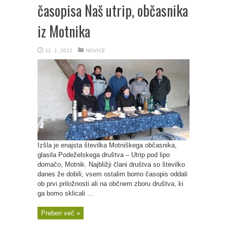
časopisa Naš utrip, občasnika
iz Motnika
12. 1. 2022
NOVICE
Izšla je enajsta številka Motniškega občasnika,
glasila Podeželskega društva – Utrip pod lipo
domačo, Motnik. Najbližji člani društva so številko
danes že dobili, vsem ostalim bomo časopis oddali
ob prvi priložnosti ali na občnem zboru društva, ki
ga bomo sklicali ...
Preberi več »