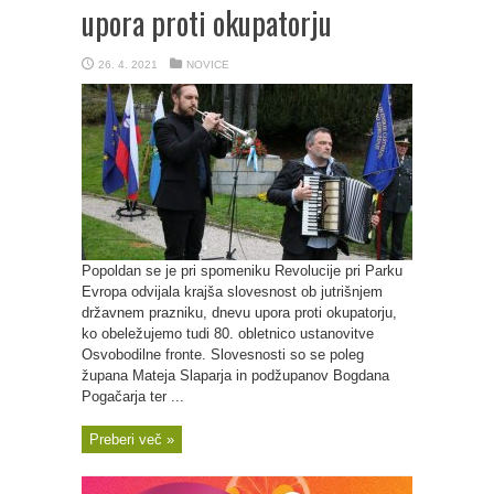
upora proti okupatorju
26. 4. 2021
NOVICE
Popoldan se je pri spomeniku Revolucije pri Parku
Evropa odvijala krajša slovesnost ob jutrišnjem
državnem prazniku, dnevu upora proti okupatorju,
ko obeležujemo tudi 80. obletnico ustanovitve
Osvobodilne fronte. Slovesnosti so se poleg
župana Mateja Slaparja in podžupanov Bogdana
Pogačarja ter ...
Preberi več »