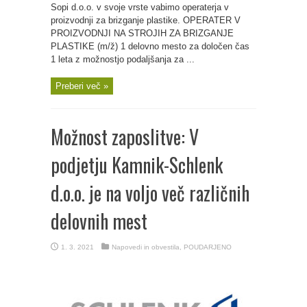
Sopi d.o.o. v svoje vrste vabimo operaterja v
proizvodnji za brizganje plastike. OPERATER V
PROIZVODNJI NA STROJIH ZA BRIZGANJE
PLASTIKE (m/ž) 1 delovno mesto za določen čas
1 leta z možnostjo podaljšanja za ...
Preberi več »
Možnost zaposlitve: V
podjetju Kamnik-Schlenk
d.o.o. je na voljo več različnih
delovnih mest
1. 3. 2021
Napovedi in obvestila
,
POUDARJENO