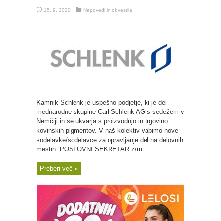
15. 9. 2020
Napovedi in obvestila
Kamnik-Schlenk je uspešno podjetje, ki je del
mednarodne skupine Carl Schlenk AG s sedežem v
Nemčiji in se ukvarja s proizvodnjo in trgovino
kovinskih pigmentov. V naš kolektiv vabimo nove
sodelavke/sodelavce za opravljanje del na delovnih
mestih: POSLOVNI SEKRETAR ž/m ...
Preberi več »