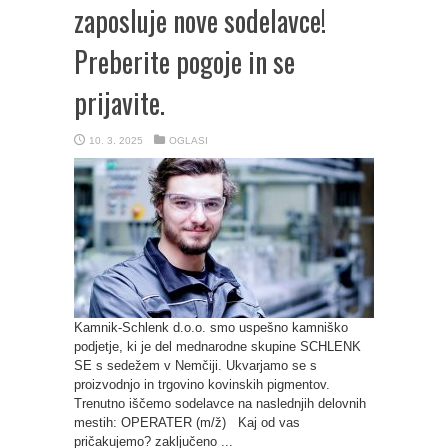
zaposluje nove sodelavce!
Preberite pogoje in se
prijavite.
10. 3. 2025
OGLASI
Kamnik-Schlenk d.o.o. smo uspešno kamniško
podjetje, ki je del mednarodne skupine SCHLENK
SE s sedežem v Nemčiji. Ukvarjamo se s
proizvodnjo in trgovino kovinskih pigmentov.
Trenutno iščemo sodelavce na naslednjih delovnih
mestih: OPERATER (m/ž) Kaj od vas
pričakujemo? zaključeno ...