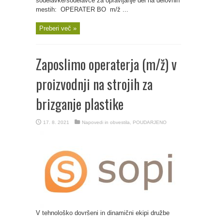
sodelavke/sodelavce za opravljanje del na delovnih
mestih: OPERATER BO m/ž ...
Preberi več »
Zaposlimo operaterja (m/ž) v
proizvodnji na strojih za
brizganje plastike
17. 8. 2021
Napovedi in obvestila
,
POUDARJENO
V tehnološko dovršeni in dinamični ekipi družbe