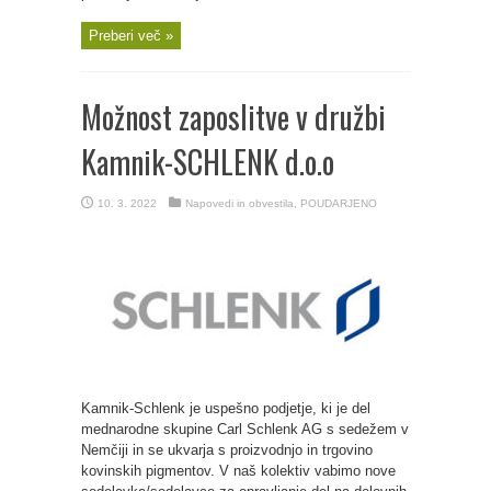
Preberi več »
Možnost zaposlitve v družbi
Kamnik-SCHLENK d.o.o
10. 3. 2022
Napovedi in obvestila
,
POUDARJENO
Kamnik-Schlenk je uspešno podjetje, ki je del
mednarodne skupine Carl Schlenk AG s sedežem v
Nemčiji in se ukvarja s proizvodnjo in trgovino
kovinskih pigmentov. V naš kolektiv vabimo nove