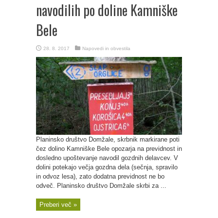
navodilih po doline Kamniške
Bele
28. 8. 2017
Napovedi in obvestila
Planinsko društvo Domžale, skrbnik markirane poti
čez dolino Kamniške Bele opozarja na previdnost in
dosledno upoštevanje navodil gozdnih delavcev. V
dolini potekajo večja gozdna dela (sečnja, spravilo
in odvoz lesa), zato dodatna previdnost ne bo
odveč. Planinsko društvo Domžale skrbi za ...
Preberi več »