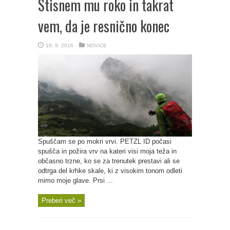
Stisnem mu roko in takrat
vem, da je resnično konec
18. 9. 2016
NOVICE
Spuščam se po mokri vrvi. PETZL ID počasi
spušča in požira vrv na kateri visi moja teža in
občasno trzne, ko se za trenutek prestavi ali se
odtrga del krhke skale, ki z visokim tonom odleti
mimo moje glave. Prsi ...
Preberi več »