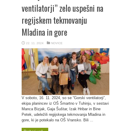
ventilatorji” zelo uspešni na
regijskem tekmovanju
Mladina in gore
22. 11. 2024
NOVICE
V soboto, 16. 11. 2024, so se “Gorski ventilatorji”,
ekipa planincev iz OŠ Šmartno v Tuhinju, v sestavi
Manca Bizjak, Gaja Šuštar, Izak Hribar in Bine
Petek, udeležili regijskega tekmovanja Mladina in
gore, ki je potekalo na OŠ Vransko. Bili ...