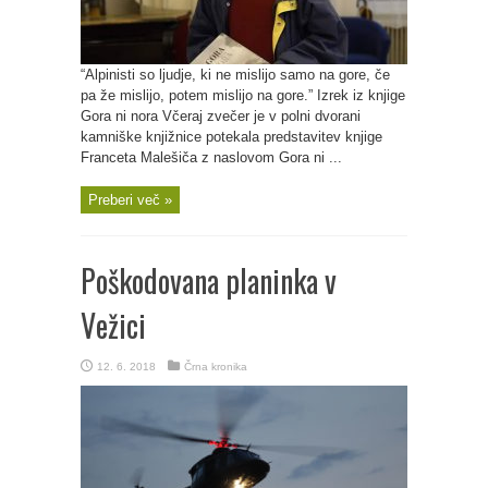
“Alpinisti so ljudje, ki ne mislijo samo na gore, če
pa že mislijo, potem mislijo na gore.” Izrek iz knjige
Gora ni nora Včeraj zvečer je v polni dvorani
kamniške knjižnice potekala predstavitev knjige
Franceta Malešiča z naslovom Gora ni ...
Preberi več »
Poškodovana planinka v
Vežici
12. 6. 2018
Črna kronika