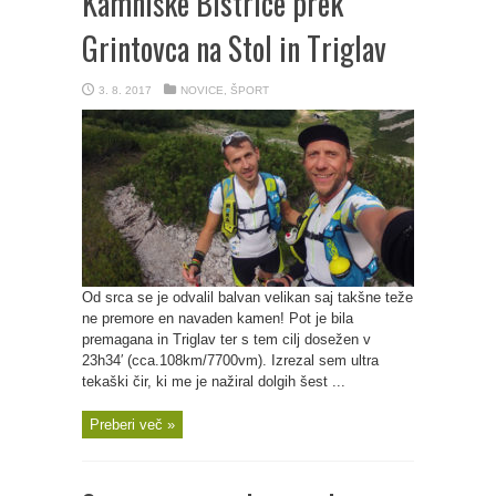
Kamniške Bistrice prek
Grintovca na Stol in Triglav
3. 8. 2017
NOVICE
,
ŠPORT
Od srca se je odvalil balvan velikan saj takšne teže
ne premore en navaden kamen! Pot je bila
premagana in Triglav ter s tem cilj dosežen v
23h34′ (cca.108km/7700vm). Izrezal sem ultra
tekaški čir, ki me je nažiral dolgih šest ...
Preberi več »