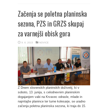
Začenja se poletna planinska
sezona, PZS in GRZS skupaj
za varnejši obisk gora
9. 6. 2015
NOVICE
Z Dnem slovenskih planinskih doživetij, ki v
soboto, 13. junija, s celodnevnim planinskim
dogajanjem vabi na Krvavec odrasle, mlade in
najmlajše planince ter turne kolesarje, se uradno
začenja poletna planinska sezona, ki traja do 15.