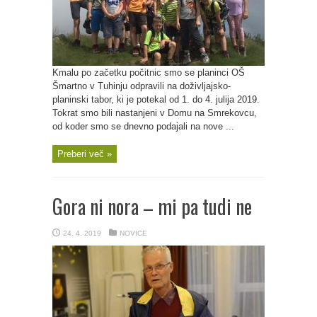
Kmalu po začetku počitnic smo se planinci OŠ
Šmartno v Tuhinju odpravili na doživljajsko-
planinski tabor, ki je potekal od 1. do 4. julija 2019.
Tokrat smo bili nastanjeni v Domu na Smrekovcu,
od koder smo se dnevno podajali na nove ...
Preberi več »
Gora ni nora – mi pa tudi ne
24. 4. 2019
NOVICE