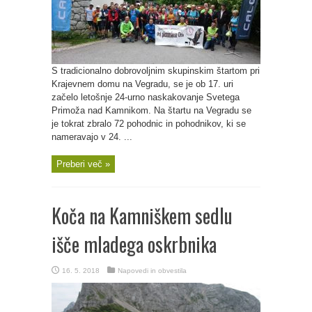
S tradicionalno dobrovoljnim skupinskim štartom pri
Krajevnem domu na Vegradu, se je ob 17. uri
začelo letošnje 24-urno naskakovanje Svetega
Primoža nad Kamnikom. Na štartu na Vegradu se
je tokrat zbralo 72 pohodnic in pohodnikov, ki se
nameravajo v 24. ...
Preberi več »
Koča na Kamniškem sedlu
išče mladega oskrbnika
16. 5. 2018
Napovedi in obvestila