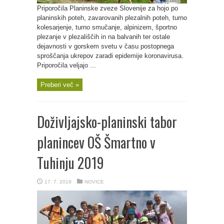
Priporočila Planinske zveze Slovenije za hojo po
planinskih poteh, zavarovanih plezalnih poteh, turno
kolesarjenje, turno smučanje, alpinizem, športno
plezanje v plezališčih in na balvanih ter ostale
dejavnosti v gorskem svetu v času postopnega
sproščanja ukrepov zaradi epidemije koronavirusa.
Priporočila veljajo ...
Preberi več »
Doživljajsko-planinski tabor
planincev OŠ Šmartno v
Tuhinju 2019
17. 7. 2019
NOVICE