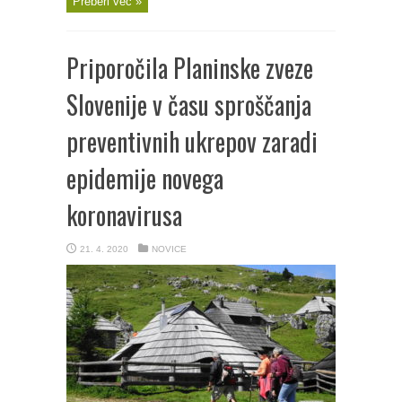
Preberi več »
Priporočila Planinske zveze
Slovenije v času sproščanja
preventivnih ukrepov zaradi
epidemije novega
koronavirusa
21. 4. 2020
NOVICE