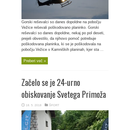
Gorski reševalci so danes dopoldne na pobočju
Vežice reševali poškodovano planinko. Gorski
reševalci so danes dopoldne, nekaj po pol deseti,
prejeli obvestilo, da njihovo pomoč potrebuje
poškodovana planinka, ki se je poškodovala na
pobočju Vežice v Kamniških planinah, kjer sta ...
Preberi več »
Začelo se je 24-urno
obiskovanje Svetega Primoža
18. 5. 2018
ŠPORT