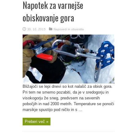
Napotek za varnejše
obiskovanje gora
30. 10. 2015
Napovedi in obvestila
Bližajoči se lepi dnevi so kot nalašč za obisk gora.
Pri tem ne smemo pozabiti, da je v sredogorju in
visokogorju že sneg, predvsem na severnih
pobočjih in nad 2000 metrih. Temperature se ponoči
marsikje spustijo pod ničlo in s ...
Preberi več »