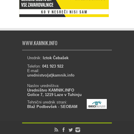
WWW.KAMNIK.INFO
Urednik:
Iztok Čebašek
Telefon:
041 923 922
E-mail:
urednistvo(at)kamnik.info
Naslov uredništva:
Uredništvo KAMNIK.INFO
Golice 7, 1219 Laze v Tuhinju
Tehnični urednik strani:
Blaž Podbevšek - SEOBAM