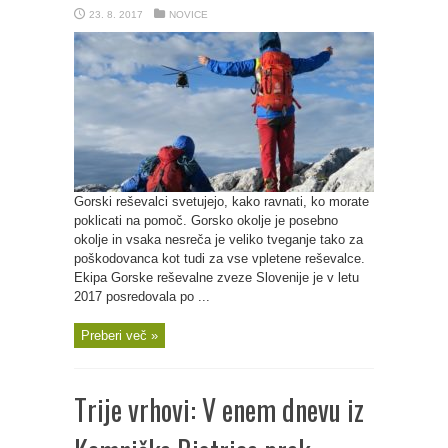
23. 8. 2017
NOVICE
Gorski reševalci svetujejo, kako ravnati, ko morate
poklicati na pomoč. Gorsko okolje je posebno
okolje in vsaka nesreča je veliko tveganje tako za
poškodovanca kot tudi za vse vpletene reševalce.
Ekipa Gorske reševalne zveze Slovenije je v letu
2017 posredovala po ...
Preberi več »
Trije vrhovi: V enem dnevu iz