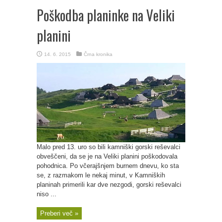
Poškodba planinke na Veliki
planini
14. 6. 2015
Črna kronika
Malo pred 13. uro so bili kamniški gorski reševalci
obveščeni, da se je na Veliki planini poškodovala
pohodnica. Po včerajšnjem burnem dnevu, ko sta
se, z razmakom le nekaj minut, v Kamniških
planinah primerili kar dve nezgodi, gorski reševalci
niso ...
Preberi več »