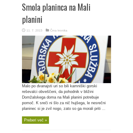
Smola planinca na Mali
planini
11. 7. 2015
Črna kronika
Malo po dvanajsti uri so bili kamniški gorski
reševalci obveščeni, da pohodnik v bližini
Domžalskega doma na Mali planini potrebuje
pomoč. K sreči ni šlo za nič hujšega, le nesrečni
planinec si je zvil nogo, zato so ga morali priti ...
Preberi več »