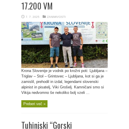
17.200 VM
7. 7. 2025
ZANIMIVOSTI
Krona Slovenije je vodnik po krožni poti: Ljubljana –
Triglav – Stol – Grintovec – Ljubljana, kot si ga je
zamislil, prehodil in izdal, legendarni slovenski
alpinist in pisatelj, Viki Grošelj. Kamničani smo si
Vikija nedvomno še nekoliko bolj vzeli ...
Preberi več »
Tuhinjski “Gorski