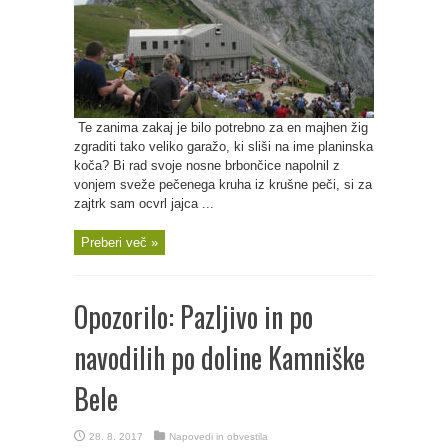
Te zanima zakaj je bilo potrebno za en majhen žig
zgraditi tako veliko garažo, ki sliši na ime planinska
koča? Bi rad svoje nosne brbončice napolnil z
vonjem sveže pečenega kruha iz krušne peči, si za
zajtrk sam ocvrl jajca ...
Preberi več »
Opozorilo: Pazljivo in po
navodilih po doline Kamniške
Bele
28. 8. 2017
Napovedi in obvestila