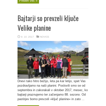
Preberi več »
Bajtarji so prevzeli ključe
Velike planine
9. 10. 2017
NOVICE
Dnevi tako hitro bežijo, leta pa kar letijo, spet Vas
pozdravljamo na naši planini. Poslovili smo se od
septembra in zakorakali v oktober 2017, mesec, ko
bajtarji praznujemo ter začenjamo 88. sezono. Od
pastirjev bomo prevzeli »ključ planine« in zato ...