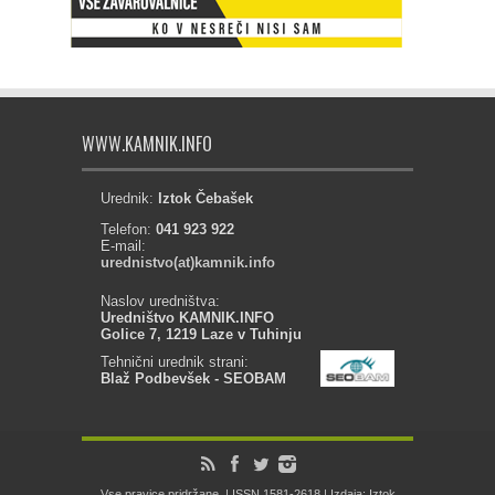
WWW.KAMNIK.INFO
Urednik:
Iztok Čebašek
Telefon:
041 923 922
E-mail:
urednistvo(at)kamnik.info
Naslov uredništva:
Uredništvo KAMNIK.INFO
Golice 7, 1219 Laze v Tuhinju
Tehnični urednik strani:
Blaž Podbevšek - SEOBAM
Vse pravice pridržane. | ISSN 1581-2618 | Izdaja: Iztok