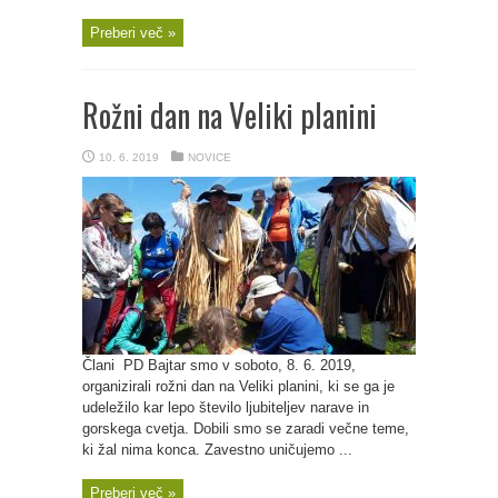
Preberi več »
Rožni dan na Veliki planini
10. 6. 2019
NOVICE
Člani PD Bajtar smo v soboto, 8. 6. 2019,
organizirali rožni dan na Veliki planini, ki se ga je
udeležilo kar lepo število ljubiteljev narave in
gorskega cvetja. Dobili smo se zaradi večne teme,
ki žal nima konca. Zavestno uničujemo ...
Preberi več »