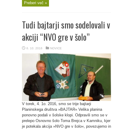
Preberi več »
Tudi bajtarji smo sodelovali v
akciji “NVO gre v šolo”
6. 10. 2016
NOVICE
V torek, 4. 1o. 2016, smo se trije bajtarji
Planinskega društva »BAJTAR« Velika planina
ponovno podali v šolske klopi. Odpravili smo se v
prelepo Osnovno šolo Toma Brejca v Kamniku, kjer
je potekala akcija »NVO gre v šolo«, povezujemo in
...