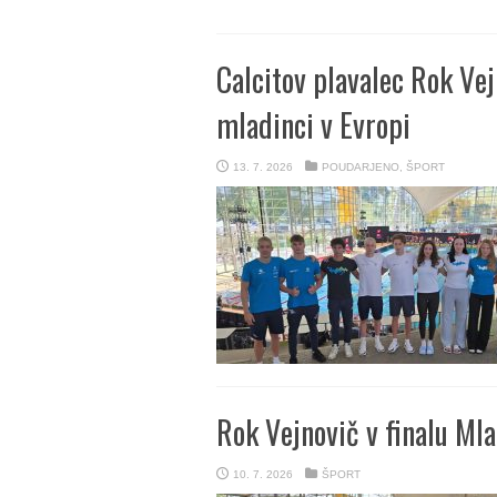
Calcitov plavalec Rok Ve
mladinci v Evropi
13. 7. 2026
POUDARJENO
,
ŠPORT
Rok Vejnovič v finalu M
10. 7. 2026
ŠPORT