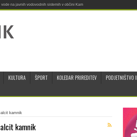
ne vode na javnih vodovodnih sistemih v občini Kamnik
KULTURA
ŠPORT
KOLEDAR PRIREDITEV
PODJETNIŠTVO I
calcit kamnik
calcit kamnik