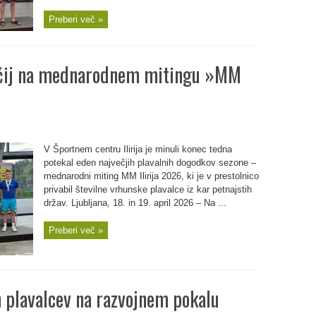
Preberi več »
dličij na mednarodnem mitingu »MM
V Športnem centru Ilirija je minuli konec tedna
potekal eden največjih plavalnih dogodkov sezone –
mednarodni miting MM Ilirija 2026, ki je v prestolnico
privabil številne vrhunske plavalce iz kar petnajstih
držav. Ljubljana, 18. in 19. april 2026 – Na ...
Preberi več »
h plavalcev na razvojnem pokalu