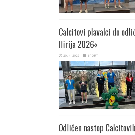
Calcitovi plavalci do o
Ilirija 2026«
20. 4. 2026
ŠPORT
Odličen nastop Calcitovi