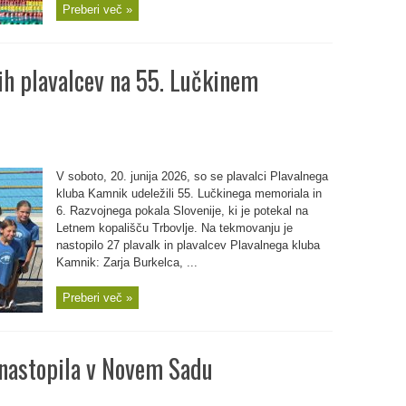
Preberi več »
h plavalcev na 55. Lučkinem
V soboto, 20. junija 2026, so se plavalci Plavalnega
kluba Kamnik udeležili 55. Lučkinega memoriala in
6. Razvojnega pokala Slovenije, ki je potekal na
Letnem kopališču Trbovlje. Na tekmovanju je
nastopilo 27 plavalk in plavalcev Plavalnega kluba
Kamnik: Zarja Burkelca, ...
Preberi več »
 nastopila v Novem Sadu