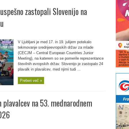
uspešno zastopali Slovenijo na
ju
V Ljubljani je med 17. in 19. julijem potekalo
tekmovanje srednjeevropskih držav za mlade
(CECJM – Central European Countries Junior
Meeting), na katerem so se pomerile reprezentance
številnih evropskih držav. Slovenijo je zastopalo 24
plavalk in plavalcev, med njimi tudi ...
Preberi več »
ih plavalcev na 53. mednarodnem
026