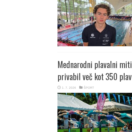
Mednarodni plavalni mit
privabil več kot 350 plav
1. 7. 2026
ŠPORT