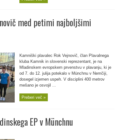
jnovič med petimi najboljšimi
Kamniški plavalec Rok Vejnovič, član Plavalnega
kluba Kamnik in slovenski reprezentant, je na
Mladinskem evropskem prvenstvu v plavanju, ki je
od 7. do 12. julija potekalo v Münchnu v Nemčiji,
dosegel izjemen uspeh. V disciplini 400 metrov
mešano je osvojil ...
Preberi več »
ladinskega EP v Münchnu