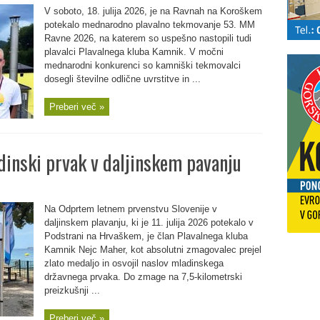
V soboto, 18. julija 2026, je na Ravnah na Koroškem
potekalo mednarodno plavalno tekmovanje 53. MM
Ravne 2026, na katerem so uspešno nastopili tudi
plavalci Plavalnega kluba Kamnik. V močni
mednarodni konkurenci so kamniški tekmovalci
dosegli številne odlične uvrstitve in ...
Preberi več »
dinski prvak v daljinskem pavanju
Na Odprtem letnem prvenstvu Slovenije v
daljinskem plavanju, ki je 11. julija 2026 potekalo v
Podstrani na Hrvaškem, je član Plavalnega kluba
Kamnik Nejc Maher, kot absolutni zmagovalec prejel
zlato medaljo in osvojil naslov mladinskega
državnega prvaka. Do zmage na 7,5-kilometrski
preizkušnji ...
Preberi več »