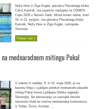
Neža Hren in Žiga Kugler, plavalca Plavalnega kluba
Calcit Kamnik, sta uspešno nastopila na COMEN
Cupu 2026 v Novem Sadu. Minuli konec tedna, med
19. in 21. junijem, sta plavalca Plavalnega kluba
Kamnik, Neža Hren in Žiga Kugler, zastopala
Slovenijo ...
Preberi več »
ni na mednarodnem mitingu Pokal
V soboto in nedeljo, 9. in 10. maja 2026, je na
bazenu Ilirija v Ljubljani potekal mednarodni plavalni
miting Pokal mesta Ljubljana (Velika nagrada
Slovenije). Na tekmovanju so nastopili številni
slovenski klubi ter močna mednarodna konkurenca
iz Srbije, Švice, Avstrije, ...