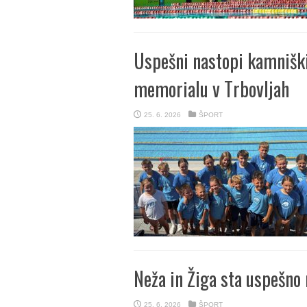
Uspešni nastopi kamniški
memorialu v Trbovljah
25. 6. 2026
ŠPORT
Neža in Žiga sta uspešno
25. 6. 2026
ŠPORT