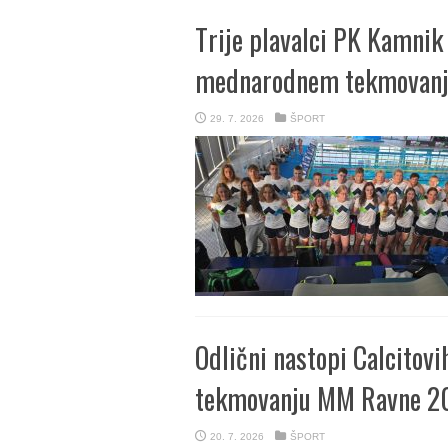
Trije plavalci PK Kamnik 
mednarodnem tekmovan
29. 7. 2026
ŠPORT
Odlični nastopi Calcitov
tekmovanju MM Ravne 2
20. 7. 2026
ŠPORT