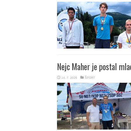
Nejc Maher je postal mla
14. 7. 2026
ŠPORT