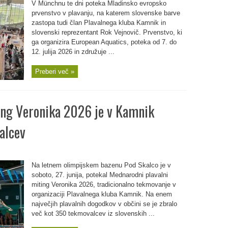
V Münchnu te dni poteka Mladinsko evropsko
prvenstvo v plavanju, na katerem slovenske barve
zastopa tudi član Plavalnega kluba Kamnik in
slovenski reprezentant Rok Vejnovič. Prvenstvo, ki
ga organizira European Aquatics, poteka od 7. do
12. julija 2026 in združuje ...
Preberi več »
ing Veronika 2026 je v Kamnik
alcev
Na letnem olimpijskem bazenu Pod Skalco je v
soboto, 27. junija, potekal Mednarodni plavalni
miting Veronika 2026, tradicionalno tekmovanje v
organizaciji Plavalnega kluba Kamnik. Na enem
največjih plavalnih dogodkov v občini se je zbralo
več kot 350 tekmovalcev iz slovenskih ...