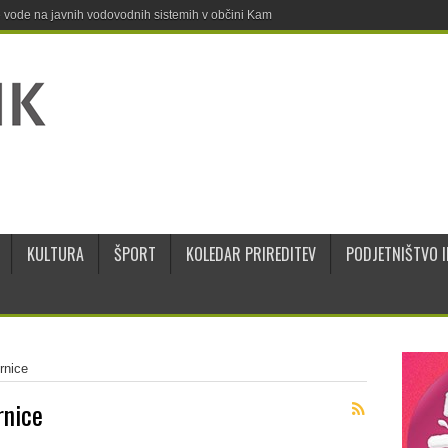
ne vode na javnih vodovodnih sistemih v občini Kamnik
KULTURA
ŠPORT
KOLEDAR PRIREDITEV
PODJETNIŠTVO I
rnice
rnice