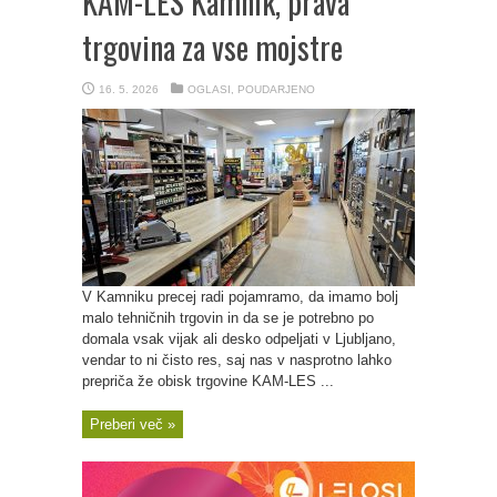
KAM-LES Kamnik, prava
trgovina za vse mojstre
16. 5. 2026
OGLASI
,
POUDARJENO
V Kamniku precej radi pojamramo, da imamo bolj
malo tehničnih trgovin in da se je potrebno po
domala vsak vijak ali desko odpeljati v Ljubljano,
vendar to ni čisto res, saj nas v nasprotno lahko
prepriča že obisk trgovine KAM-LES ...
Preberi več »