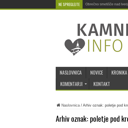
NE SPREGLEJTE
Obrečno smetišče nad Iver
NASLOVNICA
NOVICE
KRONIKA
KOMENTARJI
KONTAKT
Naslovnica
/
Arhiv oznak: poletje pod k
Arhiv oznak:
poletje pod k