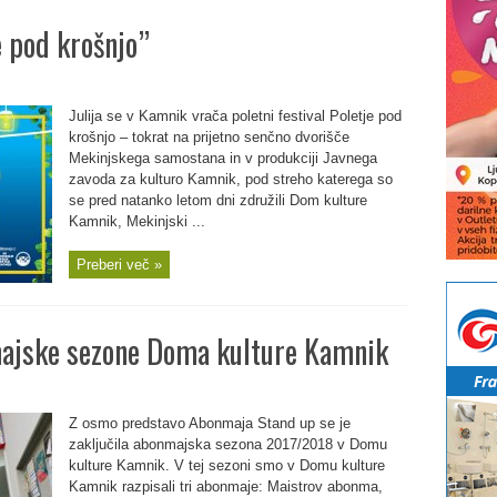
e pod krošnjo”
Julija se v Kamnik vrača poletni festival Poletje pod
krošnjo – tokrat na prijetno senčno dvorišče
Mekinjskega samostana in v produkciji Javnega
zavoda za kulturo Kamnik, pod streho katerega so
se pred natanko letom dni združili Dom kulture
Kamnik, Mekinjski ...
Preberi več »
ajske sezone Doma kulture Kamnik
Z osmo predstavo Abonmaja Stand up se je
zaključila abonmajska sezona 2017/2018 v Domu
kulture Kamnik. V tej sezoni smo v Domu kulture
Kamnik razpisali tri abonmaje: Maistrov abonma,