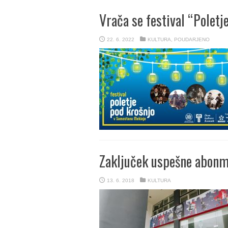
Vrača se festival “Poletj
22. 6. 2022
KULTURA
,
POUDARJENO
Zaključek uspešne abonm
13. 6. 2018
KULTURA