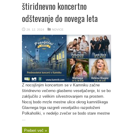
štiridnevno koncertno
odštevanje do novega leta
28. 12. 2024
NOVICE
Z nocojšnjim koncertom se v Kamniku začne
štiridnevno večerno glasbeno veseljačenje, ki se bo
zaključilo z velikim silvestrovanjem na prostem.
Nocoj bodo mrzle mestne ulice okrog kamniškega
Glavnega trga razgreli veseljaško razpoloženi
Polkaholiki, v nedeljo zvečer se bodo stare mestne
...
Preberi več »