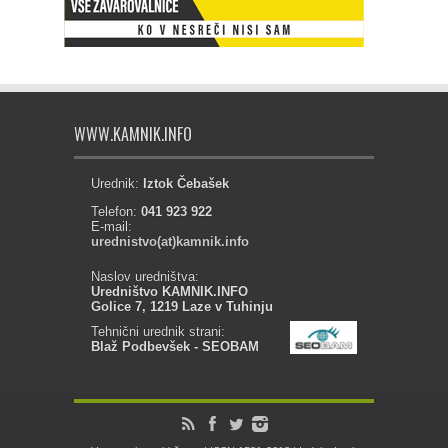
WWW.KAMNIK.INFO
Urednik:
Iztok Čebašek
Telefon:
041 923 922
E-mail:
urednistvo(at)kamnik.info
Naslov uredništva:
Uredništvo KAMNIK.INFO
Golice 7, 1219 Laze v Tuhinju
Tehnični urednik strani:
Blaž Podbevšek - SEOBAM