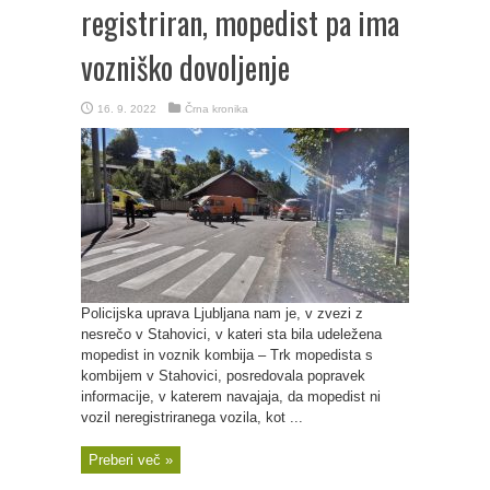
registriran, mopedist pa ima
vozniško dovoljenje
16. 9. 2022
Črna kronika
Policijska uprava Ljubljana nam je, v zvezi z
nesrečo v Stahovici, v kateri sta bila udeležena
mopedist in voznik kombija – Trk mopedista s
kombijem v Stahovici, posredovala popravek
informacije, v katerem navajaja, da mopedist ni
vozil neregistriranega vozila, kot ...
Preberi več »