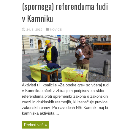
(spornega) referenduma tudi
v Kamniku
24. 3. 2015
NOVICE
Aktivisti t.i. koalicije »Za otroke gre« so včeraj tudi
v Kamniku začeli z zbiranjem podpisov za sklic
referenduma proti spremembi zakona o zakonskih
zvezi in družinskih razmerjih, ki izenačuje pravice
zakonskih parov. Po navedbah NSi Kamnik, naj bi
kamniška aktivista ...
Preberi več »