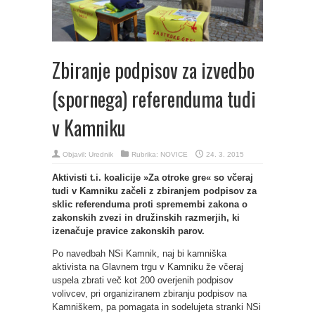
Zbiranje podpisov za izvedbo
(spornega) referenduma tudi
v Kamniku
Objavil:
Urednik
Rubrika:
NOVICE
24. 3. 2015
Aktivisti t.i. koalicije »Za otroke gre« so včeraj
tudi v Kamniku začeli z zbiranjem podpisov za
sklic referenduma proti spremembi zakona o
zakonskih zvezi in družinskih razmerjih, ki
izenačuje pravice zakonskih parov.
Po navedbah NSi Kamnik, naj bi kamniška
aktivista na Glavnem trgu v Kamniku že včeraj
uspela zbrati več kot 200 overjenih podpisov
volivcev, pri organiziranem zbiranju podpisov na
Kamniškem, pa pomagata in sodelujeta stranki NSi