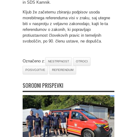
in SDS Kamnik.
Kljub že začetemu zbiranju podpisov usoda
morebitnega referenduma visi v zraku, saj utegne
biti v nasprotju z veljavno zakonodajo, kajti le-ta
referendumov o zakonih, ki popravljajo
protiustavnost človekovih pravic in temeljnih
svoboščin, po 90. členu ustave, ne dopušča.
Označeno z:
NESTRPNOST
OTROCI
POSVOJITVE
REFERENDUM
SORODNI PRISPEVKI