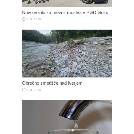
Novo vozilo za prevoz moštva v PGD Gozd
8. 8. 2026
Obrečno smetišče nad Iverjem
5. 8. 2026