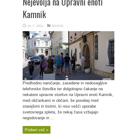
Nejevolja na Upravni enoti
Kamnik
16. 7. 2021
NOVICE
Predhodno naročanje, zasedene in nedosegljive
telefonske številke ter dolgotrajno čakanje na
nekatere upravne storitve na Upravni enoti Kamnik,
med občankami in občani, še posebej med
starejšimi in tistimi, ki niso vešči uporabe
svetovnega spleta, že nekaj časa vzbujajo
negodovanje in ...
Preberi več »