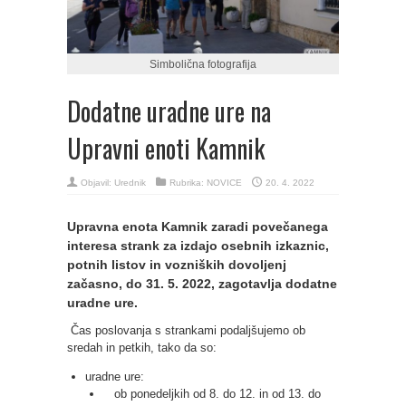
Simbolična fotografija
Dodatne uradne ure na
Upravni enoti Kamnik
Objavil:
Urednik
Rubrika:
NOVICE
20. 4. 2022
Upravna enota Kamnik zaradi povečanega
interesa strank za izdajo osebnih izkaznic,
potnih listov in vozniških dovoljenj
začasno, do 31. 5. 2022, zagotavlja dodatne
uradne ure.
Čas poslovanja s strankami podaljšujemo ob
sredah in petkih, tako da so:
uradne ure:
ob ponedeljkih od 8. do 12. in od 13. do