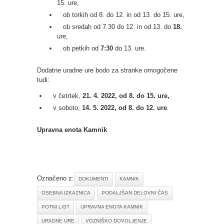
15. ure,
ob torkih od 8. do 12. in od 13. do 15. ure,
ob sredah od 7.30 do 12. in od 13. do
18.
ure,
ob petkih od
7:30
do 13. ure.
Dodatne uradne ure bodo za stranke omogočene
tudi:
v četrtek,
21. 4. 2022,
od 8. do 15. ure,
v soboto,
14. 5. 2022,
od 8. do 12. ure
.
Upravna enota Kamnik
Označeno z:
DOKUMENTI
KAMNIK
OSEBNA IZKAZNICA
PODALJŠAN DELOVNI ČAS
POTNI LIST
UPRAVNA ENOTA KAMNIK
URADNE URE
VOZNIŠKO DOVOLJENJE