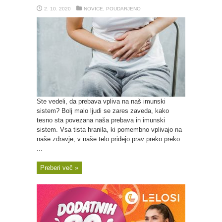
2. 10. 2020
NOVICE
,
POUDARJENO
Ste vedeli, da prebava vpliva na naš imunski
sistem? Bolj malo ljudi se zares zaveda, kako
tesno sta povezana naša prebava in imunski
sistem. Vsa tista hranila, ki pomembno vplivajo na
naše zdravje, v naše telo pridejo prav preko preko
...
Preberi več »