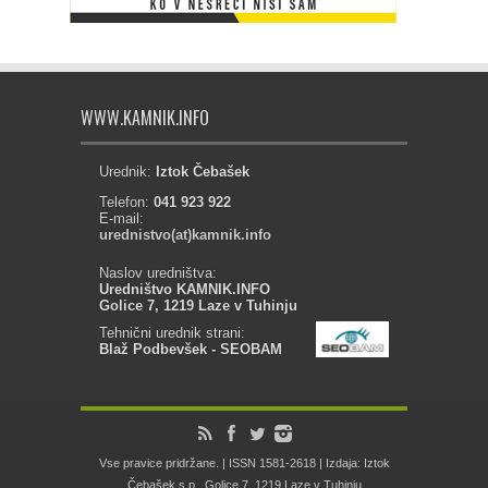
WWW.KAMNIK.INFO
Urednik:
Iztok Čebašek
Telefon:
041 923 922
E-mail:
urednistvo(at)kamnik.info
Naslov uredništva:
Uredništvo KAMNIK.INFO
Golice 7, 1219 Laze v Tuhinju
Tehnični urednik strani:
Blaž Podbevšek - SEOBAM
Vse pravice pridržane. | ISSN 1581-2618 | Izdaja: Iztok
Čebašek s.p., Golice 7, 1219 Laze v Tuhinju