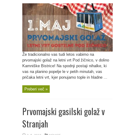
Že tradicionalno vas tudi letos vabimo na
prvomajski golaž na letni vrt Pod žičnico, v dolino
Kamniške Bistrice! Na spodnji postaji nihalke, ki
vas na planino popelje le v petih minutah, vas
pričaka letni vrt, kjer ponujamo tople in hladne ...
Preberi več »
Prvomajski gasilski golaž v
Stranjah