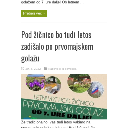
golažem od 7. ure dalje! Ob letnem ...
Preberi več »
Pod žičnico bo tudi letos
zadišalo po prvomajskem
golažu
29. 4. 2022
Napovedi in obvestila
Že tradicionalno, vas tudi letos vabimo na
prvomajski golaž na letni vrt Pod žičnico! Na