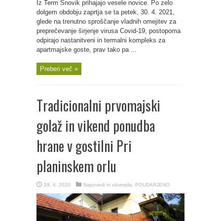
Iz Term Snovik prihajajo vesele novice. Po zelo
dolgem obdobju zaprtja se ta petek, 30. 4. 2021,
glede na trenutno sproščanje vladnih omejitev za
preprečevanje širjenje virusa Covid-19, postopoma
odpirajo nastanitveni in termalni kompleks za
apartmajske goste, prav tako pa ...
Preberi več »
Tradicionalni prvomajski
golaž in vikend ponudba
hrane v gostilni Pri
planinskem orlu
28. 4. 2020
Napovedi in obvestila
,
POUDARJENO