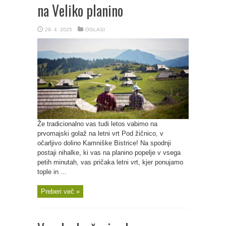
na Veliko planino
29. 4. 2025
OGLASI
Že tradicionalno vas tudi letos vabimo na
prvomajski golaž na letni vrt Pod žičnico, v
očarljivo dolino Kamniške Bistrice! Na spodnji
postaji nihalke, ki vas na planino popelje v vsega
petih minutah, vas pričaka letni vrt, kjer ponujamo
tople in ...
Preberi več »