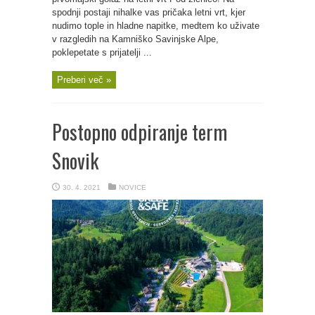
spodnji postaji nihalke vas pričaka letni vrt, kjer
nudimo tople in hladne napitke, medtem ko uživate
v razgledih na Kamniško Savinjske Alpe,
poklepetate s prijatelji ...
Preberi več »
Postopno odpiranje term
Snovik
30. 4. 2021
NOVICE