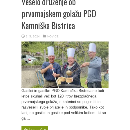
Veselo druženje ob
prvomajskem golažu PGD
Kamniška Bistrica
2. 5. 2024
NOVICE
Gasilci in gasilke PGD Kamniška Bistrica so tudi
letos skuhali več kot 120 litrov brezplačnega
prvomajskega golaža, s katerimi so pogostili in
razveselili svoje prijatelje in podpornike. Tako kot
lani, so gasilci in gasilke pod velikim kotlom, ki so
ga ...
Preberi več »