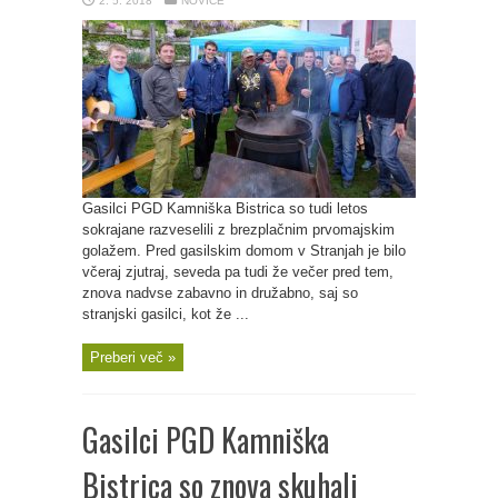
2. 5. 2018
NOVICE
Gasilci PGD Kamniška Bistrica so tudi letos
sokrajane razveselili z brezplačnim prvomajskim
golažem. Pred gasilskim domom v Stranjah je bilo
včeraj zjutraj, seveda pa tudi že večer pred tem,
znova nadvse zabavno in družabno, saj so
stranjski gasilci, kot že ...
Preberi več »
Gasilci PGD Kamniška
Bistrica so znova skuhali