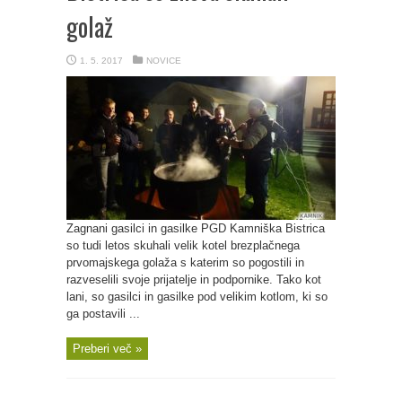
golaž
1. 5. 2017
NOVICE
Zagnani gasilci in gasilke PGD Kamniška Bistrica
so tudi letos skuhali velik kotel brezplačnega
prvomajskega golaža s katerim so pogostili in
razveselili svoje prijatelje in podpornike. Tako kot
lani, so gasilci in gasilke pod velikim kotlom, ki so
ga postavili ...
Preberi več »