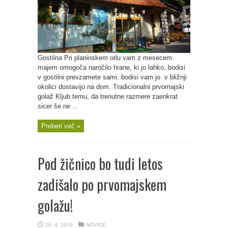
Gostilna Pri planinskem orlu vam z mesecem
majem omogoča naročilo hrane, ki jo lahko, bodisi
v gostilni prevzamete sami, bodisi vam jo v bližnji
okolici dostavijo na dom. Tradicionalni prvomajski
golaž Kljub temu, da trenutne razmere zaenkrat
sicer še ne ...
Preberi več »
Pod žičnico bo tudi letos
zadišalo po prvomajskem
golažu!
26. 4. 2019
NOVICE