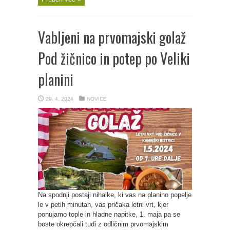
Vabljeni na prvomajski golaž
Pod žičnico in potep po Veliki
planini
29. 4. 2024
NOVICE
Na spodnji postaji nihalke, ki vas na planino popelje
le v petih minutah, vas pričaka letni vrt, kjer
ponujamo tople in hladne napitke, 1. maja pa se
boste okrepčali tudi z odličnim prvomajskim