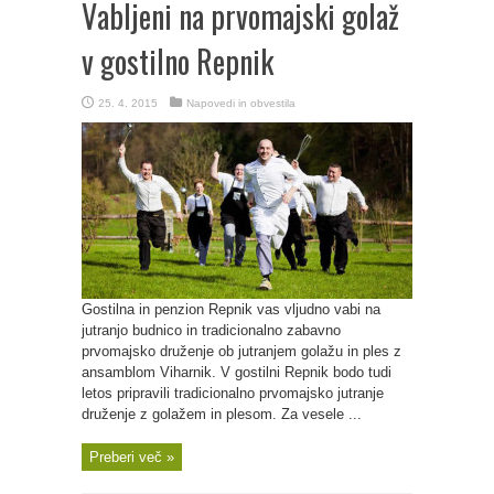
Vabljeni na prvomajski golaž
v gostilno Repnik
25. 4. 2015
Napovedi in obvestila
Gostilna in penzion Repnik vas vljudno vabi na
jutranjo budnico in tradicionalno zabavno
prvomajsko druženje ob jutranjem golažu in ples z
ansamblom Viharnik. V gostilni Repnik bodo tudi
letos pripravili tradicionalno prvomajsko jutranje
druženje z golažem in plesom. Za vesele ...
Preberi več »