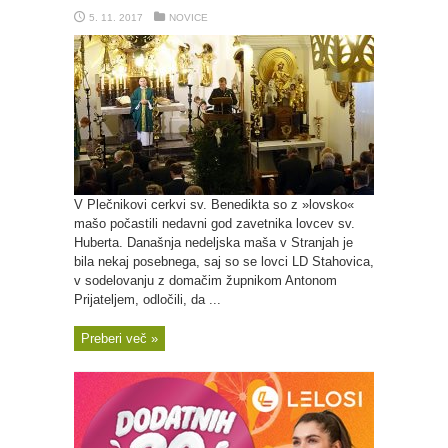
5. 11. 2017
NOVICE
V Plečnikovi cerkvi sv. Benedikta so z »lovsko«
mašo počastili nedavni god zavetnika lovcev sv.
Huberta. Današnja nedeljska maša v Stranjah je
bila nekaj posebnega, saj so se lovci LD Stahovica,
v sodelovanju z domačim župnikom Antonom
Prijateljem, odločili, da ...
Preberi več »