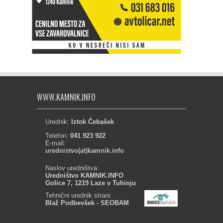
WWW.KAMNIK.INFO
Urednik:
Iztok Čebašek
Telefon:
041 923 922
E-mail:
urednistvo(at)kamnik.info
Naslov uredništva:
Uredništvo KAMNIK.INFO
Golice 7, 1219 Laze v Tuhinju
Tehnični urednik strani:
Blaž Podbevšek - SEOBAM