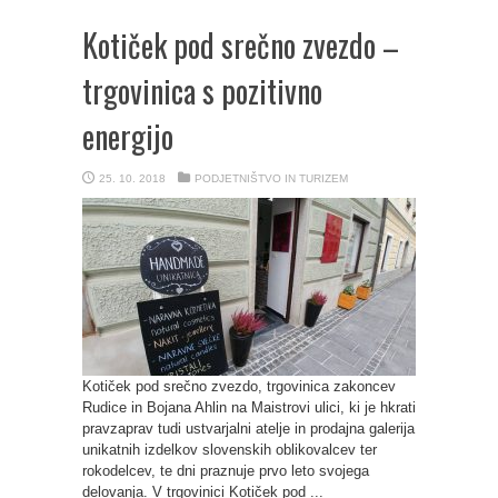
Kotiček pod srečno zvezdo –
trgovinica s pozitivno
energijo
25. 10. 2018
PODJETNIŠTVO IN TURIZEM
Kotiček pod srečno zvezdo, trgovinica zakoncev
Rudice in Bojana Ahlin na Maistrovi ulici, ki je hkrati
pravzaprav tudi ustvarjalni atelje in prodajna galerija
unikatnih izdelkov slovenskih oblikovalcev ter
rokodelcev, te dni praznuje prvo leto svojega
delovanja. V trgovinici Kotiček pod ...