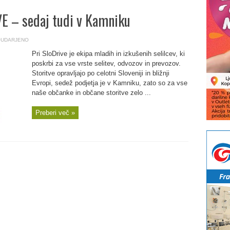
VE – sedaj tudi v Kamniku
UDARJENO
Pri SloDrive je ekipa mladih in izkušenih selilcev, ki
poskrbi za vse vrste selitev, odvozov in prevozov.
Storitve opravljajo po celotni Sloveniji in bližnji
Evropi, sedež podjetja je v Kamniku, zato so za vse
naše občanke in občane storitve zelo ...
Preberi več »