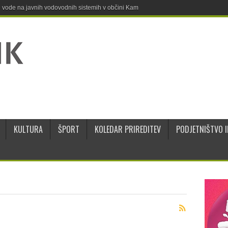
ne vode na javnih vodovodnih sistemih v občini Kamnik
KULTURA
ŠPORT
KOLEDAR PRIREDITEV
PODJETNIŠTVO I