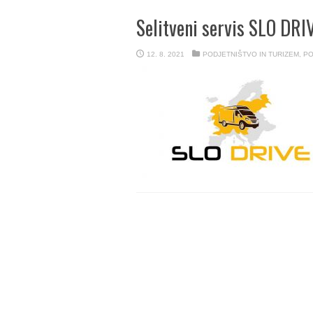
Selitveni servis SLO DRI
12. 8. 2021
PODJETNIŠTVO IN TURIZEM
,
PO