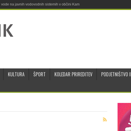
ne vode na javnih vodovodnih sistemih v občini Kamnik
KULTURA
ŠPORT
KOLEDAR PRIREDITEV
PODJETNIŠTVO I