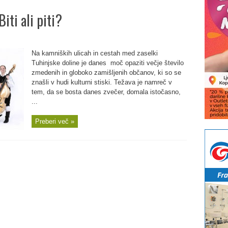
ti ali piti?
Na kamniških ulicah in cestah med zaselki
Tuhinjske doline je danes moč opaziti večje število
zmedenih in globoko zamišljenih občanov, ki so se
znašli v hudi kulturni stiski. Težava je namreč v
tem, da se bosta danes zvečer, domala istočasno,
...
Preberi več »