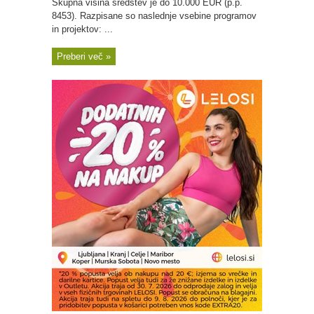
Skupna višina sredstev je do 10.000 EUR (p.p.
8453). Razpisane so naslednje vsebine programov
in projektov: ...
Preberi več »