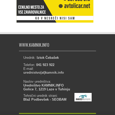
WWW.KAMNIK.INFO
Urednik:
Iztok Čebašek
Telefon:
041 923 922
E-mail:
urednistvo(at)kamnik.info
Naslov uredništva:
Uredništvo KAMNIK.INFO
Golice 7, 1219 Laze v Tuhinju
Tehnični urednik strani:
Blaž Podbevšek - SEOBAM