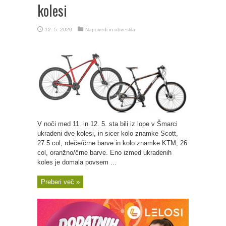
kolesi
12. 5. 2020
Napovedi in obvestila
V noči med 11. in 12. 5. sta bili iz lope v Šmarci
ukradeni dve kolesi, in sicer kolo znamke Scott,
27.5 col, rdeče/črne barve in kolo znamke KTM, 26
col, oranžno/črne barve. Eno izmed ukradenih
koles je domala povsem ...
Preberi več »