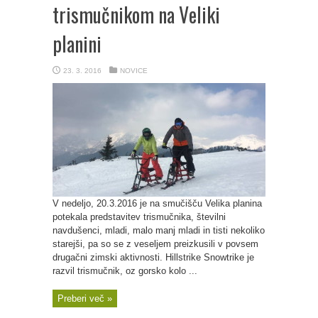
trismučnikom na Veliki
planini
23. 3. 2016
NOVICE
V nedeljo, 20.3.2016 je na smučišču Velika planina
potekala predstavitev trismučnika, številni
navdušenci, mladi, malo manj mladi in tisti nekoliko
starejši, pa so se z veseljem preizkusili v povsem
drugačni zimski aktivnosti. Hillstrike Snowtrike je
razvil trismučnik, oz gorsko kolo ...
Preberi več »