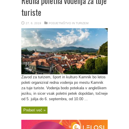
Redna poletna vodenja za tuje
turiste
27. 6. 2019
PODJETNIŠTVO IN TURIZEM
Zavod za turizem, šport in kulturo Kamnik bo letos
poleti organiziral redna vodenja po mestu Kamnik
za tuje turiste. Vodenja bodo potekala v angleškem
jeziku, in sicer vsak poletni petek dopoldan, točneje
od 5. julija do 6. septembra, od 10.00 ...
Preberi več »