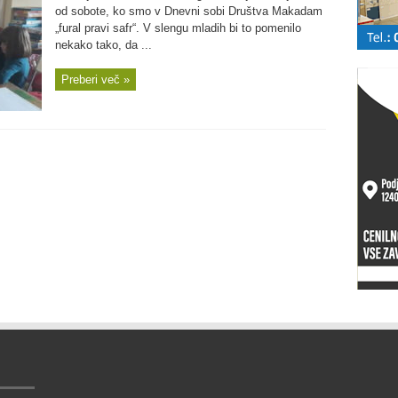
od sobote, ko smo v Dnevni sobi Društva Makadam
„fural pravi safr“. V slengu mladih bi to pomenilo
nekako tako, da ...
Preberi več »