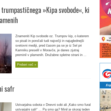
la trumpastičnega »Kipa svobode«, ki
lamenih
Znameniti Kip svobode oz. Trumpov kip, o katerem
so pisali in poročali tudi največji in najuglednejši
svetovni mediji, pred časom pa se je iz Sel pri
Kamniku preselil v Moravče, je danes zjutraj
preminil v plamenih. Družabne spletne strani in ...
Preberi več »
i safr
Ustvarjalna sobota v Dnevni sobi ali „Kako smo fural
ustvarjalni safr“ … Pa smo ga? Minil je skoraj teden