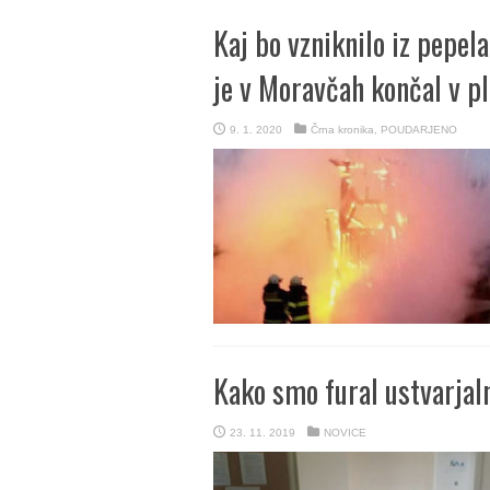
Kaj bo vzniknilo iz pepe
je v Moravčah končal v p
9. 1. 2020
Črna kronika
,
POUDARJENO
Kako smo fural ustvarjaln
23. 11. 2019
NOVICE