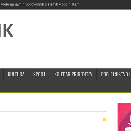
ne vode na javnih vodovodnih sistemih v občini Kamnik
KULTURA
ŠPORT
KOLEDAR PRIREDITEV
PODJETNIŠTVO I