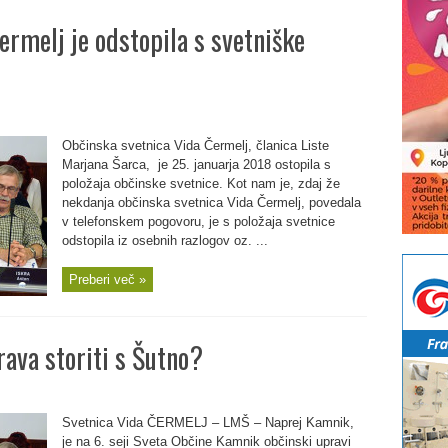
ermelj je odstopila s svetniške
Občinska svetnica Vida Čermelj, članica Liste
Marjana Šarca, je 25. januarja 2018 ostopila s
položaja občinske svetnice. Kot nam je, zdaj že
nekdanja občinska svetnica Vida Čermelj, povedala
v telefonskem pogovoru, je s položaja svetnice
odstopila iz osebnih razlogov oz. ...
Preberi več »
ava storiti s Šutno?
Svetnica Vida ČERMELJ – LMŠ – Naprej Kamnik,
je na 6. seji Sveta Občine Kamnik občinski upravi