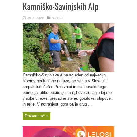
Kamniško-Savinjskih Alp
25. 8. 2020
NOVICE
Kamniško-Savinjske Alpe so eden od največjih
biserov neokrnjene narave, ne samo v Sloveniji,
ampak tudi širše. Prebivalci in obiskovalci tega
območja lahko občudujemo njihovo zunanjo lepoto,
visoke vrhove, prepadne stene, gozdove, slapove
in reke. V notranjosti gora pa je drug ...
Preberi več »