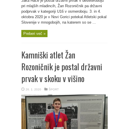
Jaka Hace je postal državni prvak v deseteroboju
pri mlajših mladincih, Žan Rozoničnik pa državni
podprvak v kategoriji U16 v osmeroboju. 3. in 4.
oktobra 2020 je v Novi Gorici potekal Atletski pokal
Slovenije v mnogobojih, na katerem so se ...
Preberi več »
Kamniški atlet Žan
Rozoničnik je postal državni
prvak v skoku v višino
26. 1. 2020
ŠPORT