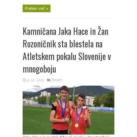
Preberi več »
Kamničana Jaka Hace in Žan
Rozoničnik sta blestela na
Atletskem pokalu Slovenije v
mnogoboju
6. 10. 2020
ŠPORT