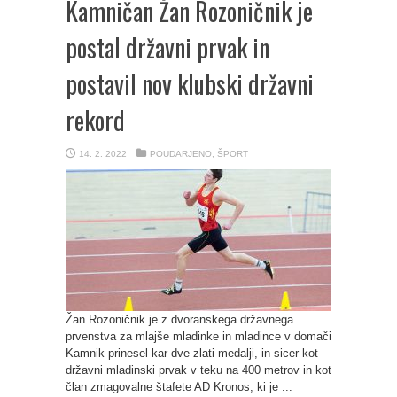
Kamničan Žan Rozoničnik je
postal državni prvak in
postavil nov klubski državni
rekord
14. 2. 2022
POUDARJENO
,
ŠPORT
Žan Rozoničnik je z dvoranskega državnega
prvenstva za mlajše mladinke in mladince v domači
Kamnik prinesel kar dve zlati medalji, in sicer kot
državni mladinski prvak v teku na 400 metrov in kot
član zmagovalne štafete AD Kronos, ki je ...