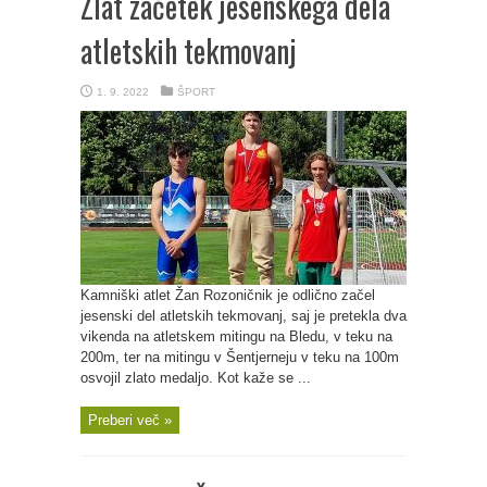
Zlat začetek jesenskega dela
atletskih tekmovanj
1. 9. 2022
ŠPORT
Kamniški atlet Žan Rozoničnik je odlično začel
jesenski del atletskih tekmovanj, saj je pretekla dva
vikenda na atletskem mitingu na Bledu, v teku na
200m, ter na mitingu v Šentjerneju v teku na 100m
osvojil zlato medaljo. Kot kaže se ...
Preberi več »