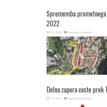
Sprememba prometnega r
2022
4. 8. 2022
Napovedi in obvestila
Delna zapora ceste prek 
7. 9. 2021
Napovedi in obvestila