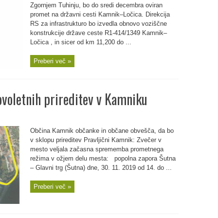
Zgornjem Tuhinju, bo do sredi decembra oviran
promet na državni cesti Kamnik–Ločica. Direkcija
RS za infrastrukturo bo izvedla obnovo voziščne
konstrukcije države ceste R1-414/1349 Kamnik–
Ločica , in sicer od km 11,200 do ...
Preberi več »
voletnih prireditev v Kamniku
Občina Kamnik občanke in občane obvešča, da bo
v sklopu prireditev Pravljični Kamnik: Zvečer v
mesto veljala začasna sprememba prometnega
režima v ožjem delu mesta: popolna zapora Šutna
– Glavni trg (Šutna) dne, 30. 11. 2019 od 14. do ...
Preberi več »