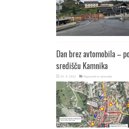
Dan brez avtomobila – po
središču Kamnika
20. 9. 2022
Napovedi in obvestila