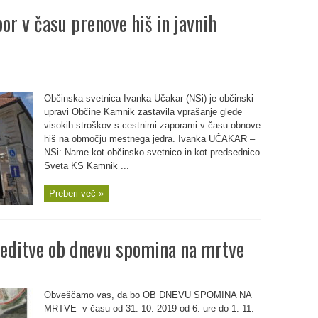
por v času prenove hiš in javnih
Občinska svetnica Ivanka Učakar (NSi) je občinski
upravi Občine Kamnik zastavila vprašanje glede
visokih stroškov s cestnimi zaporami v času obnove
hiš na območju mestnega jedra. Ivanka UČAKAR –
NSi: Name kot občinsko svetnico in kot predsednico
Sveta KS Kamnik ...
Preberi več »
ditve ob dnevu spomina na mrtve
Obveščamo vas, da bo OB DNEVU SPOMINA NA
MRTVE v času od 31. 10. 2019 od 6. ure do 1. 11.