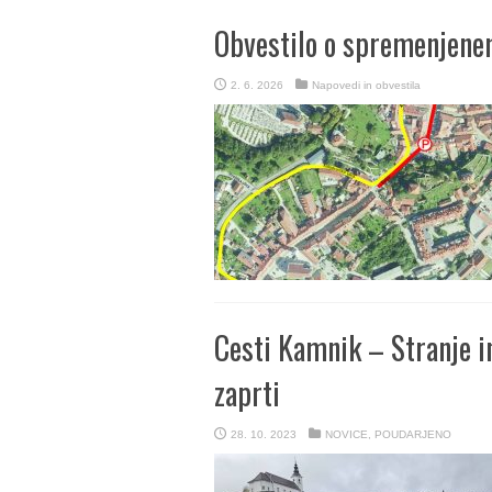
Obvestilo o spremenjen
2. 6. 2026
Napovedi in obvestila
Cesti Kamnik – Stranje i
zaprti
28. 10. 2023
NOVICE
,
POUDARJENO