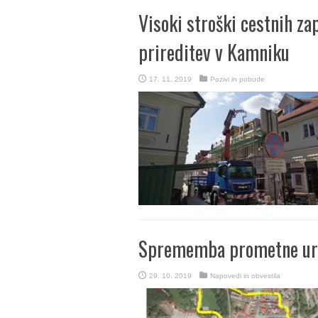
Visoki stroški cestnih za
prireditev v Kamniku
17. 11. 2019
Pozivi in pobude
Sprememba prometne ure
29. 10. 2019
Napovedi in obvestila