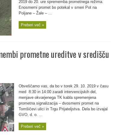
2019 do 20. ure sprememba prometnega režima.
Enosmerni promet bo potekal v smeri Pot na
Poljane – Žale – ...
Preberi več »
emembi prometne ureditve v središču
Obveščamo vas, da bo v torek 29. 10. 2019 v času
med 8:30 in 14:00 zaradi intervencijskih del,
menjave okvarjenega TK kabla spremenjena
prometna signalizacija – dvosmerni promet na
Tomšičevi ulici in Trgu Prijateljstva. Dela bo izvajal
GVO, d. o. ...
Preberi več »