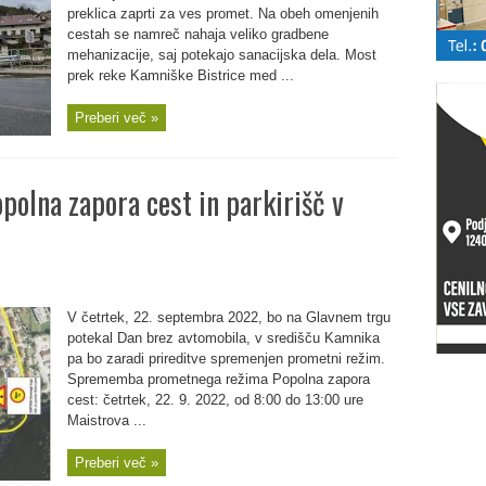
preklica zaprti za ves promet. Na obeh omenjenih
cestah se namreč nahaja veliko gradbene
mehanizacije, saj potekajo sanacijska dela. Most
prek reke Kamniške Bistrice med ...
Preberi več »
polna zapora cest in parkirišč v
V četrtek, 22. septembra 2022, bo na Glavnem trgu
potekal Dan brez avtomobila, v središču Kamnika
pa bo zaradi prireditve spremenjen prometni režim.
Sprememba prometnega režima Popolna zapora
cest: četrtek, 22. 9. 2022, od 8:00 do 13:00 ure
Maistrova ...
Preberi več »