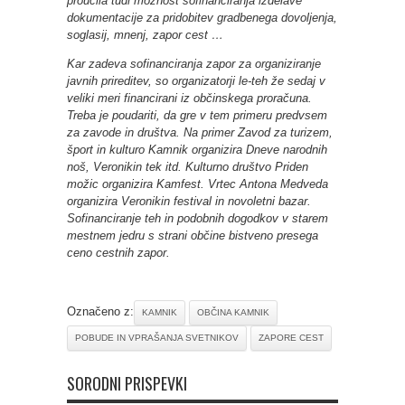
proučila tudi možnost sofinanciranja izdelave
dokumentacije za pridobitev gradbenega dovoljenja,
soglasij, mnenj, zapor cest …
Kar zadeva sofinanciranja zapor za organiziranje
javnih prireditev, so organizatorji le-teh že sedaj v
veliki meri financirani iz občinskega proračuna.
Treba je poudariti, da gre v tem primeru predvsem
za zavode in društva. Na primer Zavod za turizem,
šport in kulturo Kamnik organizira Dneve narodnih
noš, Veronikin tek itd. Kulturno društvo Priden
možic organizira Kamfest. Vrtec Antona Medveda
organizira Veronikin festival in novoletni bazar.
Sofinanciranje teh in podobnih dogodkov v starem
mestnem jedru s strani občine bistveno presega
ceno cestnih zapor.
Označeno z:
KAMNIK
OBČINA KAMNIK
POBUDE IN VPRAŠANJA SVETNIKOV
ZAPORE CEST
SORODNI PRISPEVKI