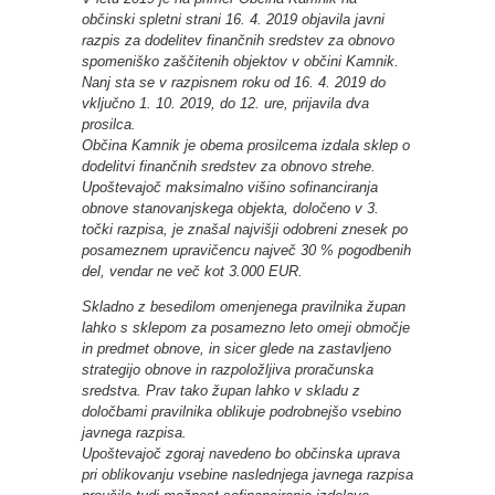
občinski spletni strani 16. 4. 2019 objavila javni
razpis za dodelitev finančnih sredstev za obnovo
spomeniško zaščitenih objektov v občini Kamnik.
Nanj sta se v razpisnem roku od 16. 4. 2019 do
vključno 1. 10. 2019, do 12. ure, prijavila dva
prosilca.
Občina Kamnik je obema prosilcema izdala sklep o
dodelitvi finančnih sredstev za obnovo strehe.
Upoštevajoč maksimalno višino sofinanciranja
obnove stanovanjskega objekta, določeno v 3.
točki razpisa, je znašal najvišji odobreni znesek po
posameznem upravičencu največ 30 % pogodbenih
del, vendar ne več kot 3.000 EUR.
Skladno z besedilom omenjenega pravilnika župan
lahko s sklepom za posamezno leto omeji območje
in predmet obnove, in sicer glede na zastavljeno
strategijo obnove in razpoložljiva proračunska
sredstva. Prav tako župan lahko v skladu z
določbami pravilnika oblikuje podrobnejšo vsebino
javnega razpisa.
Upoštevajoč zgoraj navedeno bo občinska uprava
pri oblikovanju vsebine naslednjega javnega razpisa