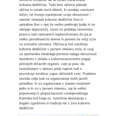
kulturna dediščina. Toda brez njihove pobude
občina in ostale ravni oblasti, ki uvedejo varstveni
režim, ne morejo izpolnjevati svoje obveznosti –
namreč ohranjati kulturne dediščine žive in
uporabne (ker v njej še vedno prebivajo ljudje in se
odvijajo dejavnosti), razen če pridobijo lastninsko
pravico nad varovanimi nepremičninami (to pa je
veliko javnofinančno breme in pomeni še večji izziv
za smiselno oživitev). Občina je kot varuhinja
kulturne dediščine v javnem interesu tista, ki vsaj
za spomenike lokalnega pomena nalaga obveznosti
lastnikom v skladu s kulturnovarstvenimi pogoji
pristojnih državnih organov, zato je prav, da
investitorjem v obnovo pride naproti tudi s
povrnitvijo stroškov zapor občinskih cest. Podobno
seveda velja tudi za organizatorje tistih javnih
prireditev, ki so organizirane v starem mestnem
jedru in ki so v javnem interesu, saj te veliko
pripomorejo k prepoznavnosti srednjeveškega
Kamnika kot kraja oz. turistične destinacije z
bogato zgodovino in tradicijo ter z živo kulturno
dediščino.