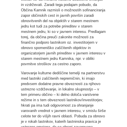
in vzdrževati. Zaradi tega podajam pobudo, da
Občina Kamnik razmisli o možnostih sofinanciranja
zapor občinskih cest in javnih površin zaradi
obnovitvenih del na objektih v starem mestnem
jedru kot tudi za potrebe prireditev v starem
mestnem jedru, ki so v javnem interesu. Predlagam
torej, da občina preuči zakonite možnosti za
finančno podporo lastnikom oz. investitorjem v
obnovo spomeniško zaščitenih objektov in
organizatorjem javnih prireditev v javnem interesu v
starem mestnem jedru Kamnika, npr. v obliki
povrnitve stroškov za cestno zaporo.
Varovanje kulturne dediščine temelji na partnerstvu
med lastniki zaščitenih nepremičnin, ki imajo
predvsem dodatne pravne obveznosti za njihovo
ustrezno vzdrževanje, in lokalno skupnostjo – v
tem primeru občino – ki delno določa varstvene
režime in s tem obveznosti lastnikov/investitorjev,
hkrati pa ima tudi odgovornost za ohranjanje
varovanih vrednot v javnem interesu, v smislu širše
celote ter do višjih ravni oblasti. Pobuda za obnovo
je v rokah lastnikov, katerih lastninska pravica je
ustrezno omejena, da se ohrani zavarovana