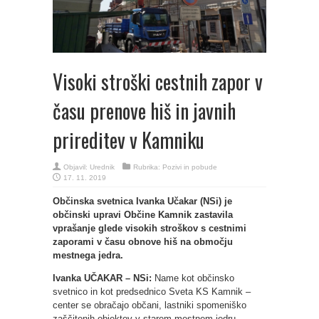
Visoki stroški cestnih zapor v
času prenove hiš in javnih
prireditev v Kamniku
Objavil:
Urednik
Rubrika:
Pozivi in pobude
17. 11. 2019
Občinska svetnica Ivanka Učakar (NSi) je
občinski upravi Občine Kamnik zastavila
vprašanje glede visokih stroškov s cestnimi
zaporami v času obnove hiš na območju
mestnega jedra.
Ivanka UČAKAR – NSi:
Name kot občinsko
svetnico in kot predsednico Sveta KS Kamnik –
center se obračajo občani, lastniki spomeniško
zaščitenih objektov v starem mestnem jedru