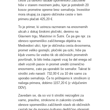
ceste za obnovo fasade spomeniško zaščitene
hiše v starem mestnem jedru, kjer je potrebnih 20
kosov prometne opreme brez semaforja. Investitor
mora skupaj za zaporo občinske ceste v tem
primeru plačati 425,20 €.
To je primer, ki ustreza razmeram na enosmernih
ulicah z dokaj širokimi pločniki, denimo na
Glavnem trgu, Maistrovi in Šutni. Če pa gre npr. za
obnovo spomeniško zaščitenega objekta na
Medvedovi ulici, kjer je občinska cesta dvosmerna,
promet veliko gostejši, pločniki pa ozki, hiše pa
kljub vsemu še vedno tik ob občinskih prometnih
površinah, bi bilo treba zapreti vsaj še del enega od
obeh voznih pasov in promet urediti izmenično
enosmerno, zato pa uporabiti še semafor. Takrat bi
stroški zelo narasli: 732,00 € za 10 dni samo za
uporabo semaforja. Če to prištejemo k stroškom iz
našega primera, dobimo 1157,20 € (z vključenim
DDV).
Zavedam se, da so vsi ti stroški neizogibni za
varno, pravilno, strokovno in zakonito izvedbo
obnove spomeniško zaščitenih stavb ob občinskih
cestah ter da moramo kulturno dediščino ohranjati