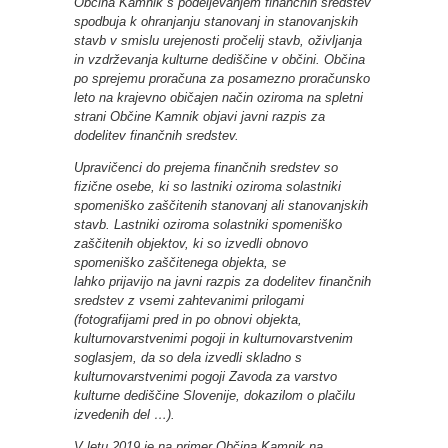
Občina Kamnik s podeljevanjem finančnih sredstev
spodbuja k ohranjanju stanovanj in stanovanjskih
stavb v smislu urejenosti pročelij stavb, oživljanja
in vzdrževanja kulturne dediščine v občini. Občina
po sprejemu proračuna za posamezno proračunsko
leto na krajevno običajen način oziroma na spletni
strani Občine Kamnik objavi javni razpis za
dodelitev finančnih sredstev.
Upravičenci do prejema finančnih sredstev so
fizične osebe, ki so lastniki oziroma solastniki
spomeniško zaščitenih stanovanj ali stanovanjskih
stavb. Lastniki oziroma solastniki spomeniško
zaščitenih objektov, ki so izvedli obnovo
spomeniško zaščitenega objekta, se
lahko prijavijo na javni razpis za dodelitev finančnih
sredstev z vsemi zahtevanimi prilogami
(fotografijami pred in po obnovi objekta,
kulturnovarstvenimi pogoji in kulturnovarstvenim
soglasjem, da so dela izvedli skladno s
kulturnovarstvenimi pogoji Zavoda za varstvo
kulturne dediščine Slovenije, dokazilom o plačilu
izvedenih del …).
V letu 2019 je na primer Občina Kamnik na