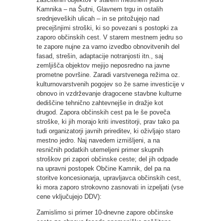
Kamnika – na Šutni, Glavnem trgu in ostalih
srednjeveških ulicah – in se pritožujejo nad
precejšnjimi stroški, ki so povezani s postopki za
zaporo občinskih cest. V starem mestnem jedru so
te zapore nujne za varno izvedbo obnovitvenih del
fasad, strešin, adaptacije notranjosti itn., saj
zemljišča objektov mejijo neposredno na javne
prometne površine. Zaradi varstvenega režima oz.
kulturnovarstvenih pogojev so že same investicije v
obnovo in vzdrževanje dragocene stavbne kulturne
dediščine tehnično zahtevnejše in dražje kot
drugod. Zapora občinskih cest pa le še poveča
stroške, ki jih morajo kriti investitorji, prav tako pa
tudi organizatorji javnih prireditev, ki oživljajo staro
mestno jedro. Naj navedem izmišljeni, a na
resničnih podatkih utemeljeni primer skupnih
stroškov pri zapori občinske ceste; del jih odpade
na upravni postopek Občine Kamnik, del pa na
storitve koncesionarja, upravljavca občinskih cest,
ki mora zaporo strokovno zasnovati in izpeljati (vse
cene vključujejo DDV):
Zamislimo si primer 10-dnevne zapore občinske