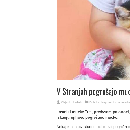
V Stranjah pogrešajo muc
Objavil:
Urednik
Rubrika:
Napovedi in obvestila
Lastniki mucke Tuti, predvsem pa otroci, 
iskanju njihove pogrešane mucke.
Nekaj mesecev staro mucko Tuti pogrešajo 