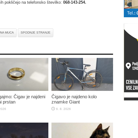
a jih pokličejo na telefonsko številko:
068-143-254.
NA MUCA
SPODNJE STRANJE
jmo: Čigav je najdeni
Čigavo je najdeno kolo
i prstan
znamke Giant
 2026
6. 8. 2026