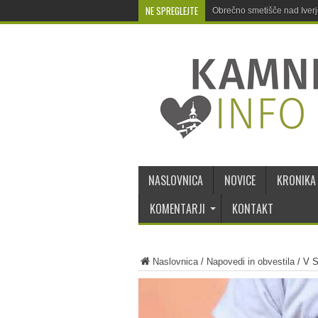
NE SPREGLEJTE
Obrečno smetišče nad Iver
NASLOVNICA
NOVICE
KRONIKA
KOMENTARJI
KONTAKT
Naslovnica
/
Napovedi in obvestila
/
V S