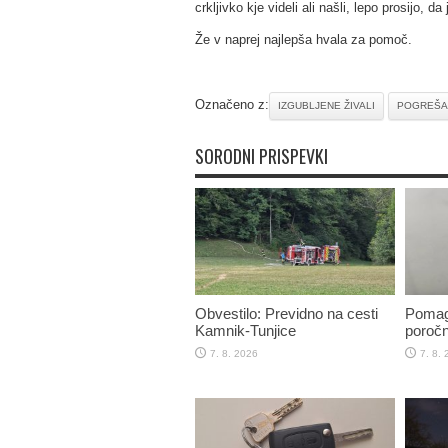
crkljivko kje videli ali našli, lepo prosijo, d
Že v naprej najlepša hvala za pomoč.
Označeno z:
IZGUBLJENE ŽIVALI
POGREŠA
SORODNI PRISPEVKI
Obvestilo: Previdno na cesti
Pomaga
Kamnik-Tunjice
poročn
7. 8. 2026
7. 8.