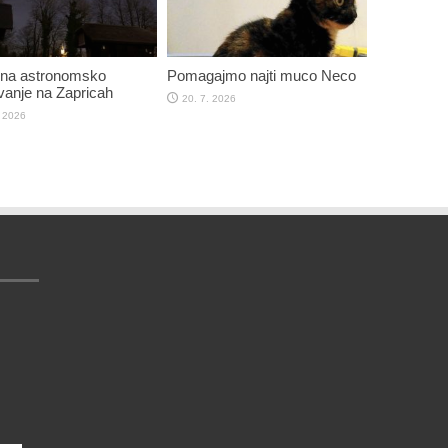
 na astronomsko
Pomagajmo najti muco Neco
anje na Zapricah
20. 7. 2026
. 2026