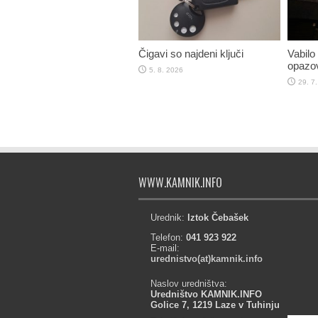
Čigavi so najdeni ključi
Vabilo
opazov
5. 8. 2026
29. 7
WWW.KAMNIK.INFO
Urednik:
Iztok Čebašek
Telefon:
041 923 922
E-mail:
urednistvo(at)kamnik.info
Naslov uredništva:
Uredništvo KAMNIK.INFO
Golice 7, 1219 Laze v Tuhinju