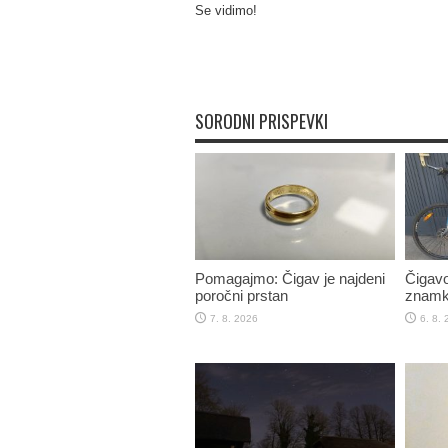
Se vidimo!
SORODNI PRISPEVKI
Pomagajmo: Čigav je najdeni
Čigavo
poročni prstan
znamk
7. 8. 2026
6. 8.