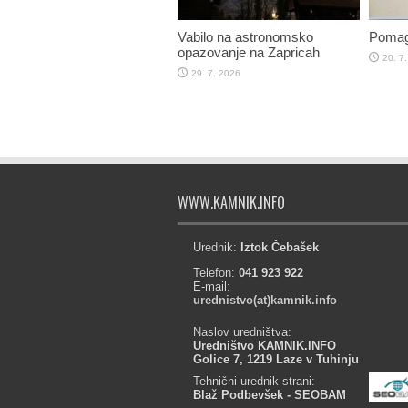
Vabilo na astronomsko
Pomag
opazovanje na Zapricah
20. 7
29. 7. 2026
WWW.KAMNIK.INFO
Urednik:
Iztok Čebašek
Telefon:
041 923 922
E-mail:
urednistvo(at)kamnik.info
Naslov uredništva:
Uredništvo KAMNIK.INFO
Golice 7, 1219 Laze v Tuhinju
Tehnični urednik strani:
Blaž Podbevšek - SEOBAM