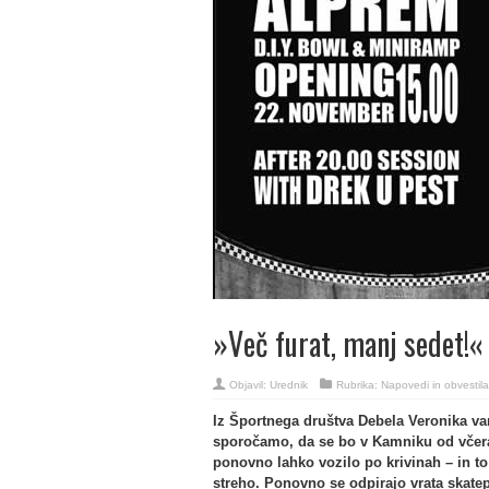
»Več furat, manj sedet!«
Objavil:
Urednik
Rubrika:
Napovedi in obvestila
Iz Športnega društva Debela Veronika v
sporočamo, da se bo v Kamniku od včera
ponovno lahko vozilo po krivinah – in t
streho. Ponovno se odpirajo vrata skatep