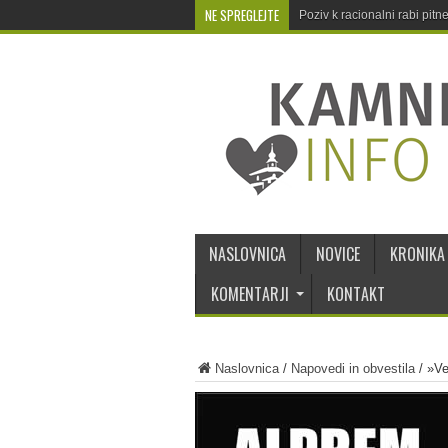
NE SPREGLEJTE
Poziv k racionalni rabi pit
NASLOVNICA
NOVICE
KRONIKA
KOMENTARJI
KONTAKT
Naslovnica
/
Napovedi in obvestila
/
»Ve