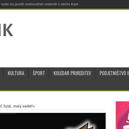
ne vode na javnih vodovodnih sistemih v občini Kamnik
KULTURA
ŠPORT
KOLEDAR PRIREDITEV
PODJETNIŠTVO I
č furat, manj sedet!«