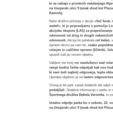
ki se nahaja v prostorih nekdanjega Alp
na Usnjarski ulici 9 (enak vhod kot Pleza
Kamnik).
Naše društvo pričenja z akcijo
»Več furat, 
sedet!«, ki jo pripravljamo s pomočjo Lo
akcijske skupine (LAS) za preprečevanje
odvisnosti od drog in drugih nekemični
odvisnosti.
Akcija bo potekala
cel teden,
njenem okviru pa vam bo,
vsako popoldne,
rolerjev in zaščitne opreme (ščitniki, če
spustili tudi po novem objektu.
Vabljeni ste torej
vsi navdušenci nad rolanj
rampi bodisi želite odpeljati kak nov hud
ki vam tudi najbolj odgovarja, topla obla
Uporaba objektov je na
lastno odgovornost
Včeraj je bil park zaradi dodatnih del odprt 
podaljšali
. Dodatne informacije o parku i
Športnega društva Debela Veronika
, in s
Uradno odprtje parka bo v soboto, 22. n
na Usnjarski ulici 9 (enak vhod kot Pleza