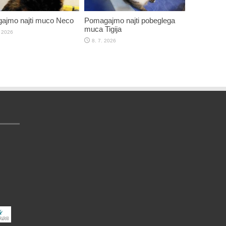
ajmo najti muco Neco
Pomagajmo najti pobeglega
muca Tigija
. 2026
8. 7. 2026