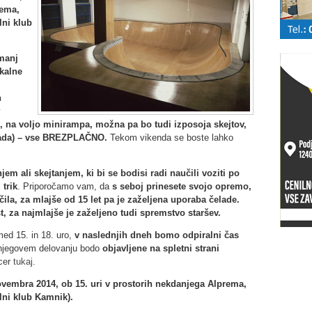
rema,
lni klub
manj
kalne
h
v
 na voljo minirampa, možna pa bo tudi izposoja skejtov,
lada)
– vse BREZPLAČNO.
Tekom vikenda se boste lahko
em ali skejtanjem, ki bi se bodisi radi naučili voziti po
 trik
. Priporočamo vam, da
s seboj prinesete svojo opremo,
čila, za mlajše od 15 let pa je zaželjena uporaba čelade.
, za najmlajše je zaželjeno tudi spremstvo staršev.
med 15. in 18. uro,
v naslednjih dneh bomo odpiralni čas
n njegovem delovanju bodo
objavljene na spletni strani
icer
tukaj
.
ovembra 2014, ob 15. uri v prostorih nekdanjega Alprema,
lni klub Kamnik).