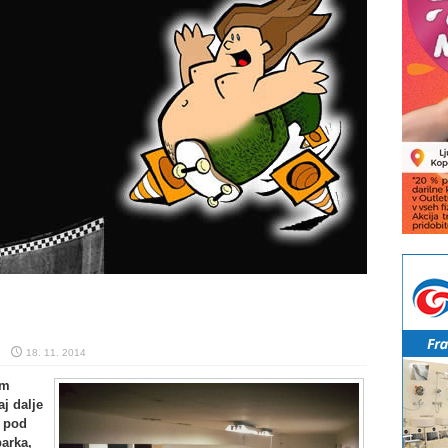
18. 11. 2014
am
j dalje
o pod
arka,