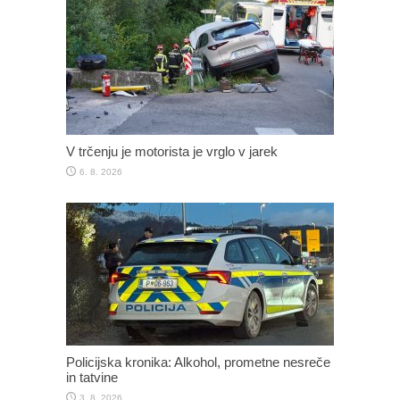
V trčenju je motorista je vrglo v jarek
6. 8. 2026
Policijska kronika: Alkohol, prometne nesreče
in tatvine
3. 8. 2026