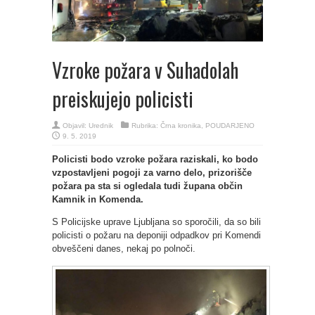
Vzroke požara v Suhadolah
preiskujejo policisti
Objavil:
Urednik
Rubrika:
Črna kronika
,
POUDARJENO
9. 5. 2019
Policisti bodo vzroke požara raziskali, ko bodo
vzpostavljeni pogoji za varno delo, prizorišče
požara pa sta si ogledala tudi župana občin
Kamnik in Komenda.
S Policijske uprave Ljubljana so sporočili, da so bili
policisti o požaru na deponiji odpadkov pri Komendi
obveščeni danes, nekaj po polnoči.