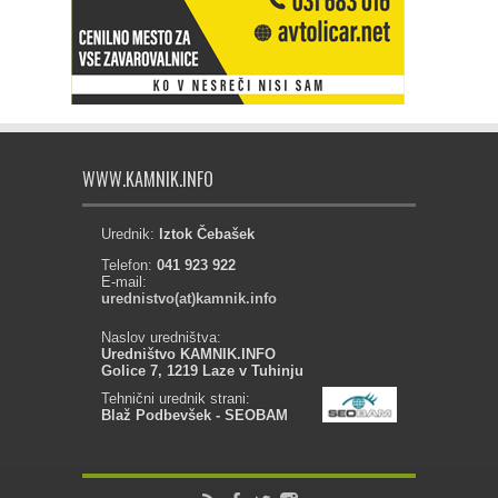
WWW.KAMNIK.INFO
Urednik:
Iztok Čebašek
Telefon:
041 923 922
E-mail:
urednistvo(at)kamnik.info
Naslov uredništva:
Uredništvo KAMNIK.INFO
Golice 7, 1219 Laze v Tuhinju
Tehnični urednik strani:
Blaž Podbevšek - SEOBAM