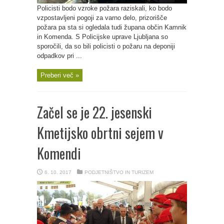
Policisti bodo vzroke požara raziskali, ko bodo
vzpostavljeni pogoji za varno delo, prizorišče
požara pa sta si ogledala tudi župana občin Kamnik
in Komenda. S Policijske uprave Ljubljana so
sporočili, da so bili policisti o požaru na deponiji
odpadkov pri ...
Preberi več »
Začel se je 22. jesenski
Kmetijsko obrtni sejem v
Komendi
6. 10. 2017
PODJETNIŠTVO IN TURIZEM