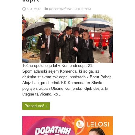
8. 4. 2016
PODJETNIŠTVO IN TURIZEM
Točno opoldne je bil v Komendi odprt 21.
Spomladanski sejem Komenda, ki so ga, sz
družnim stiskom rok odprli predsednik Borut Pahor,
Alojz Lah, predsednik KK Komenda ter Slavko
poglajen, župan Občine Komenda. Kljub dežju, ki
utegne ta vikend, ko ...
Preberi več »