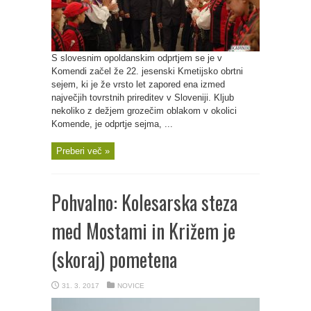
S slovesnim opoldanskim odprtjem se je v
Komendi začel že 22. jesenski Kmetijsko obrtni
sejem, ki je že vrsto let zapored ena izmed
največjih tovrstnih prireditev v Sloveniji. Kljub
nekoliko z dežjem grozečim oblakom v okolici
Komende, je odprtje sejma, ...
Preberi več »
Pohvalno: Kolesarska steza
med Mostami in Križem je
(skoraj) pometena
31. 3. 2017
NOVICE