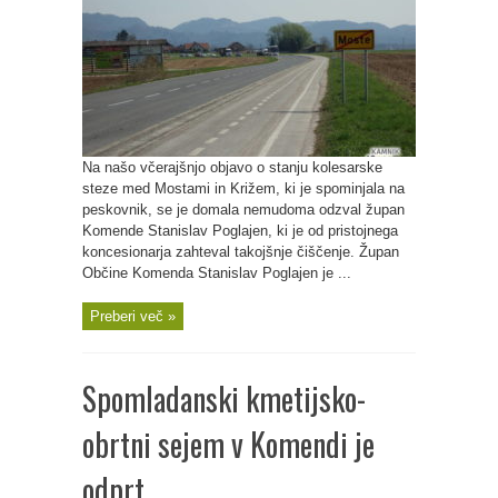
Na našo včerajšnjo objavo o stanju kolesarske
steze med Mostami in Križem, ki je spominjala na
peskovnik, se je domala nemudoma odzval župan
Komende Stanislav Poglajen, ki je od pristojnega
koncesionarja zahteval takojšnje čiščenje. Župan
Občine Komenda Stanislav Poglajen je ...
Preberi več »
Spomladanski kmetijsko-
obrtni sejem v Komendi je
odprt