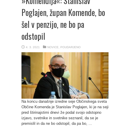
»Komendija«: Stanislav
Poglajen, župan Komende, bo
šel v penzijo, ne bo pa
odstopil
4. 3. 2021
NOVICE
,
POUDARJENO
Na koncu današnje izredne seje Občinskega sveta
Občine Komenda je Stanislav Poglajen, ki je na seji
pred štirinajstimi dnevi že podal svojo odstopno
izjavo, svetnike in svetnike seznanil, da se je
premislil in da ne bo odstopil, da pa bo, ...