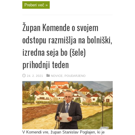
Preberi več »
Župan Komende o svojem
odstopu razmišlja na bolniški,
izredna seja bo (šele)
prihodnji teden
24. 2. 2021
NOVICE
,
POUDARJENO
V Komendi vre, župan Stanislav Poglajen, ki je