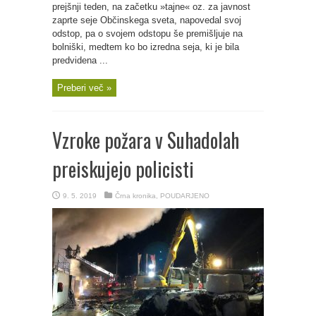
prejšnji teden, na začetku »tajne« oz. za javnost
zaprte seje Občinskega sveta, napovedal svoj
odstop, pa o svojem odstopu še premišljuje na
bolniški, medtem ko bo izredna seja, ki je bila
predvidena ...
Preberi več »
Vzroke požara v Suhadolah
preiskujejo policisti
9. 5. 2019
Črna kronika
,
POUDARJENO